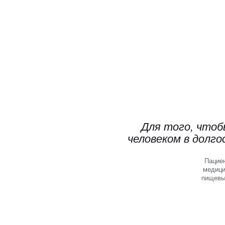
Для того, что
человеком в долго
Пациен
медици
пищевы