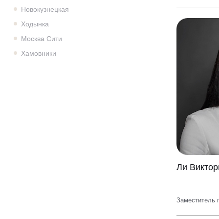
Новокузнецкая
Ходынка
Москва Сити
Хамовники
Ли Виктор
Заместитель г