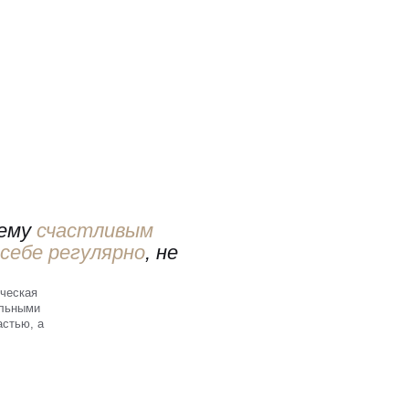
щему
счастливым
себе регулярно
, не
ическая
ильными
стью, а