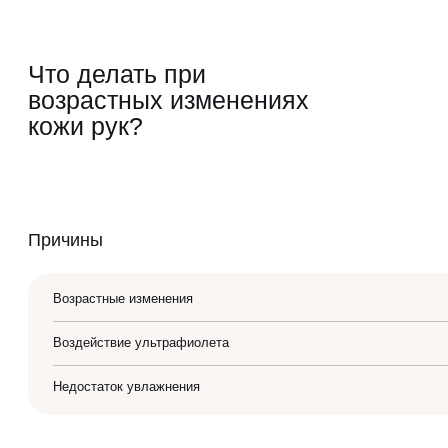
Лазерная эпиляция
Программа лояльности
Что делать при
возрастных изменениях
Массаж и обёртывание
QC Магазин
кожи рук?
О клинике
Специалисты
Причины
Контакты
Вакансии
Возрастные изменения
Оборудование
Воздействие ультрафиолета
Программа лояльности
Недостаток увлажнения
СМИ о нас