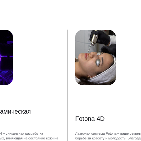
амическая
Fotona 4D
4 – уникальная разработка
Лазерная система Fotona – ваше секрет
ых, влияющая на состояние кожи на
борьбе за красоту и молодость. Благода