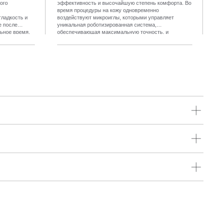
ого
эффективность и высочайшую степень комфорта. Во
время процедуры на кожу одновременно
гладкость и
воздействуют микроиглы, которыми управляет
е после
уникальная роботизированная система,
льное время.
обеспечивающая максимальную точность, и
ного периода,
радиочастотные волны, благодаря чему достигается
 ощущений.
комплексный устойчивый результат. А в сочетании с
мфорт и
передовой системой охлаждения и встроенной
интеллектуальной импульсной технологией такая
точность обеспечивает безболезненность процедуры.
Улучшение состояния кожи заметно уже после
первых процедур.
таточный уход. Кожа рук подвержена ежедневному негативному
иться от возрастных изменений, насытить кожу влагой и вернуть
окое увлажнение.
моложение. Методики направлены на разрушение меланина в