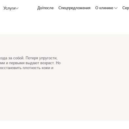
До/после
Спецпредложения
О клинике
Сер
Услуги
ода за собой. Потеря упругости,
ыми и первыми выдают возраст. Но
осстановить плотность кожи и