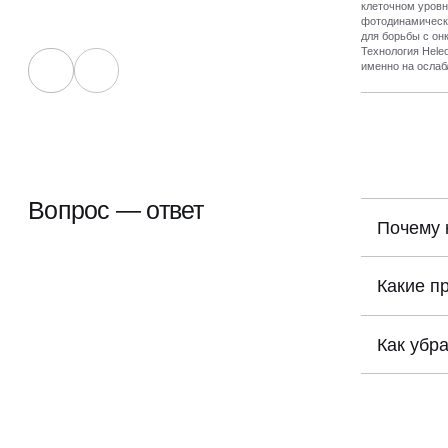
клеточном уровн
фотодинамическа
для борьбы с он
Технология Hele
именно на ослаб
активно меняют 
сторону. В резул
собственные ме
глазами видите,
состояние кожи.
восстанавливает
выравнивается то
несовершенства.
сохранится с ва
Вопрос — ответ
Почему 
Причина — 
воздействию
Какие п
Биоревитал
кистям гла
Как убр
Для коррек
пигментном