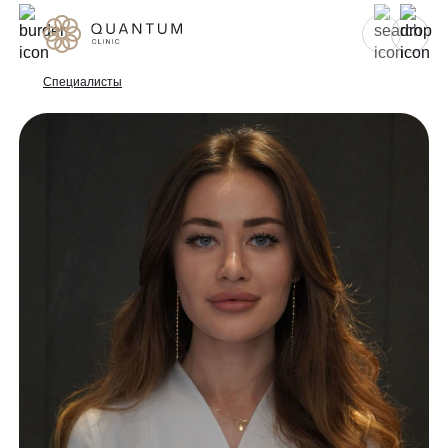
Для женщин
Для мужчин
Специалисты
Услуги
Консультативный приём
Проблемы
Инъекционная косметология
Аппаратная косметология
До/после
Эстетическая косметология
Специалисты
Эндокринология
Гинекология
Спецпредложения
УЗИ
Сертификаты
Лазерная эпиляция