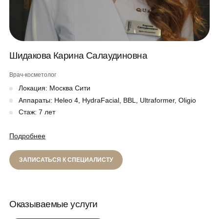
Программа лояльности
Массаж и обёртывание
QC Магазин
Шидакова Карина Салаудиновна
О клинике
Специалисты
Врач-косметолог
Контакты
Локация: Москва Сити
Вакансии
Аппараты: Heleo 4, HydraFacial, BBL, Ultraformer, Oligio
Оборудование
Стаж: 7 лет
Программа лояльности
8 800 775 40 40
Подробнее
СМИ о нас
ЗАПИСАТЬСЯ К СПЕЦИАЛИСТУ
Блог
ЗАПИСАТЬСЯ НА КОНСУЛЬТАЦИЮ
Образование
Оказываемые услуги