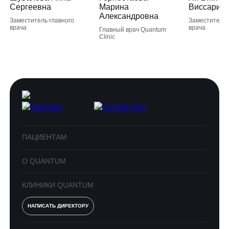
Сергеевна
Марина
Виссарио
Александровна
Заместитель главного
Заместитель 
врача
врача
Главный врач Quantum
Clinic
ПАЦИЕНТАМ
О QUANTUM
КЛИНИКИ QUANTUM
НАПИСАТЬ ДИРЕКТОРУ