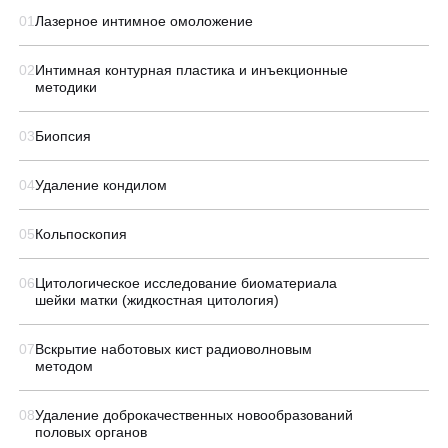
Гинекология
Спецпредложения
01
Лазерное интимное омоложение
УЗИ
Сертификаты
02
Интимная контурная пластика и инъекционные
Лазерная эпиляция
методики
Программа лояльности
Массаж и обёртывание
03
Биопсия
QC Магазин
04
Удаление кондилом
О клинике
05
Кольпоскопия
Специалисты
Контакты
06
Цитологическое исследование биоматериала
Вакансии
шейки матки (жидкостная цитология)
Оборудование
07
Вскрытие наботовых кист радиоволновым
Программа лояльности
методом
8 800 775 40 40
СМИ о нас
08
Удаление доброкачественных новообразований
половых органов
Блог