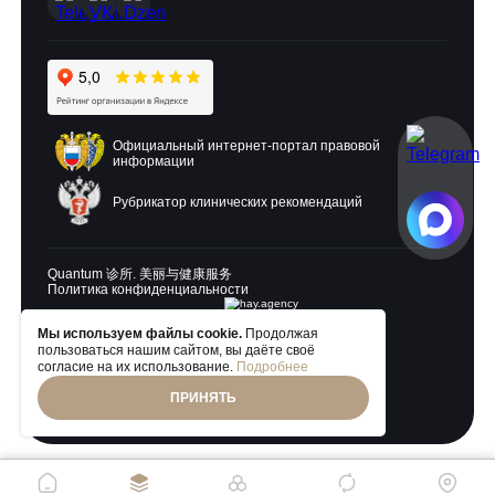
Официальный интернет-портал правовой
информации
Рубрикатор клинических рекомендаций
Quantum 诊所. 美丽与健康服务
Политика конфиденциальности
Мы используем файлы cookie.
Продолжая
Разработка и продвижение:
пользоваться нашим сайтом, вы даёте своё
согласие на их использование.
Подробнее
ПРИНЯТЬ
© 2026 Quantum Clinic. Все права защищены