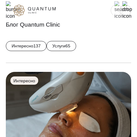
Для женщин
Для мужчин
Блог Quantum Clinic
Услуги
Интересно
137
Услуги
65
Консультативный приём
Проблемы
Инъекционная косметология
Аппаратная косметология
До/после
Интересно
Эстетическая косметология
Специалисты
Эндокринология
Гинекология
Спецпредложения
УЗИ
Сертификаты
Лазерная эпиляция