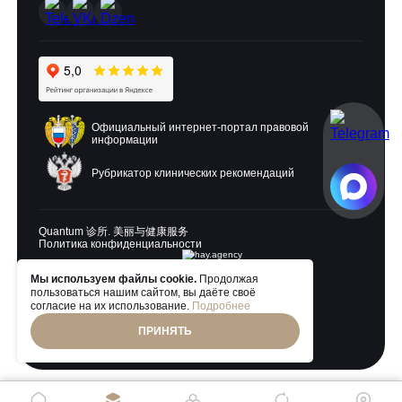
Официальный интернет-портал правовой
информации
Рубрикатор клинических рекомендаций
Quantum 诊所. 美丽与健康服务
Политика конфиденциальности
Мы используем файлы cookie.
Продолжая
пользоваться нашим сайтом, вы даёте своё
Разработка и продвижение:
согласие на их использование.
Подробнее
ПРИНЯТЬ
© 2026 Quantum Clinic. Все права защищены