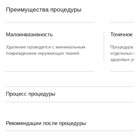
Преимущества процедуры
Малоинвазивность
Точечное в
Удаление проводится с минимальным
Процедура по
повреждением окружающих тканей.
отдельных ко
здоровых учас
Процесс процедуры
01
Осмотр и консультация
Врач оценивает количество, размеры и локализацию кондилом,
Рекомендации после процедуры
уточняет анамнез и при необходимости назначает дополнительные
обследования.
После удаления кондилом возможно легкое покраснение или