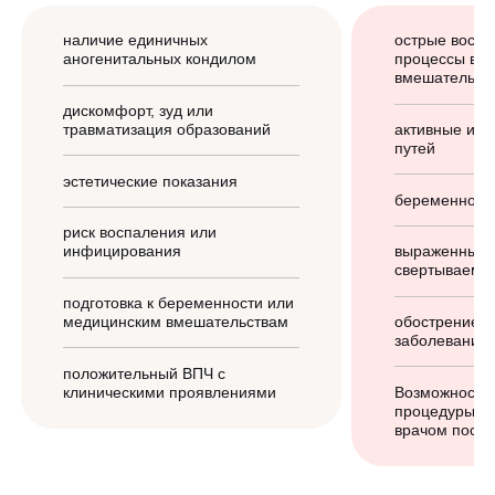
наличие единичных
острые восп
аногенитальных кондилом
процессы в з
вмешательст
дискомфорт, зуд или
травматизация образований
активные ин
путей
эстетические показания
беременност
риск воспаления или
инфицирования
выраженные 
свертываемос
подготовка к беременности или
медицинским вмешательствам
обострение х
заболеваний
положительный ВПЧ с
клиническими проявлениями
Возможность
процедуры о
врачом после