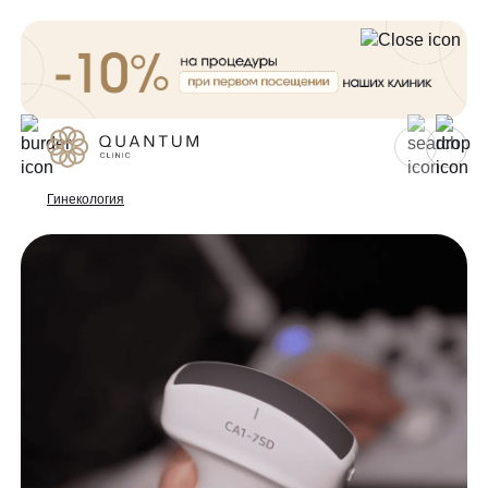
Для женщин
Для мужчин
Гинекология
Услуги
Консультативный приём
Проблемы
Инъекционная косметология
Аппаратная косметология
До/после
Эстетическая косметология
Специалисты
Эндокринология