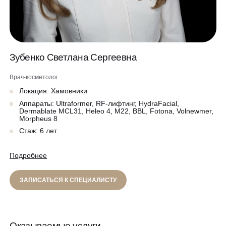
Программа лояльности
Массаж и обёртывание
QC Магазин
Зубенко Светлана Сергеевна
О клинике
Специалисты
Врач-косметолог
Контакты
Локация: Хамовники
Вакансии
Аппараты: Ultraformer, RF-лифтинг, HydraFacial,
Оборудование
Dermablate MCL31, Heleo 4, M22, BBL, Fotona, Volnewmer,
Morpheus 8
Программа лояльности
Стаж: 6 лет
8 800 775 40 40
СМИ о нас
Подробнее
Блог
ЗАПИСАТЬСЯ НА КОНСУЛЬТАЦИЮ
ЗАПИСАТЬСЯ К СПЕЦИАЛИСТУ
Образование
Оказываемые услуги