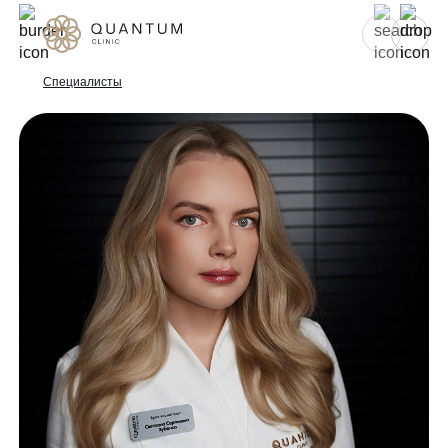
Для женщин
Для мужчин
Специалисты
Услуги
Консультативный приём
Проблемы
Инъекционная косметология
Аппаратная косметология
До/после
Эстетическая косметология
Специалисты
Эндокринология
Гинекология
Спецпредложения
УЗИ
Сертификаты
Лазерная эпиляция