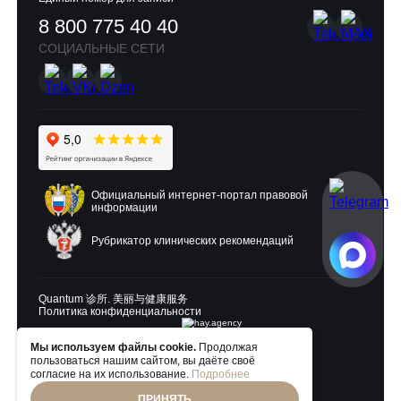
8 800 775 40 40
СОЦИАЛЬНЫЕ СЕТИ
Официальный интернет-портал правовой
информации
Рубрикатор клинических рекомендаций
Quantum 诊所. 美丽与健康服务
Политика конфиденциальности
Мы используем файлы cookie.
Продолжая
пользоваться нашим сайтом, вы даёте своё
Разработка и продвижение:
согласие на их использование.
Подробнее
ПРИНЯТЬ