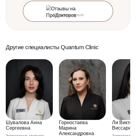
Оставить отзыв
Другие специалисты Quantum Clinic
Шувалова Анна
Горностаева
Ли Виктор
Сергеевна
Марина
Виссарио
Александровна
Заместитель главного
Заместитель 