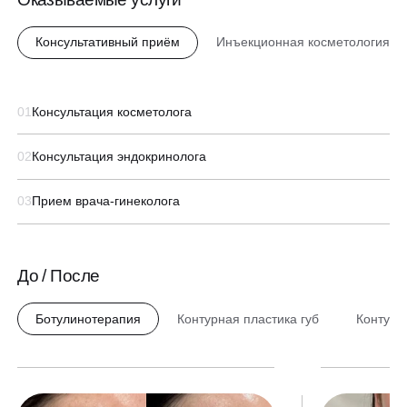
Консультативный приём
Инъекционная косметология
01
Консультация косметолога
02
Консультация эндокринолога
03
Прием врача-гинеколога
До / После
Ботулинотерапия
Контурная пластика губ
Контурн