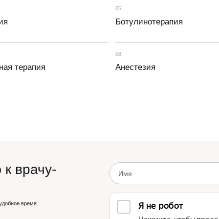
05
ия
Ботулинотерапия
08
ная терапия
Анестезия
 к врачу-
удобное время.