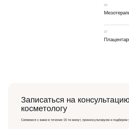
Гинекология
04
Мезотерап
Сертификаты
УЗИ
07
Лазерная эпиляция
Программа лояльности
Плацентар
Массаж и обёртывание
QC Магазин
О клинике
Специалисты
Контакты
Записаться на консультацию
Вакансии
косметологу
Оборудование
Свяжемся с вами в течение 15-ти минут, проконсультируем и подберем 