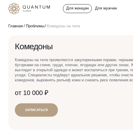
Для женщин
Для мужчин
Услуги
Главная
Проблемы
Комедоны на теле
Консультативный приём
Комедоны
Проблемы
Инъекционная косметология
Комедоны на теле проявляются закупоренными порами, черным
бугорками на спине, груди, плечах, ягодицах или других зонах.
До/после
Аппаратная косметология
выглядит в открытой одежде и может воспаляться при трении, 
уходе. Специалисты подберут идеальное решение, чтобы очист
комедонов, выровнять рельеф кожи и снизить риск появления в
Эстетическая косметология
Специалисты
от 10 000 ₽
Эндокринология
Спецпредложения
ЗАПИСАТЬСЯ
Гинекология
Сертификаты
УЗИ