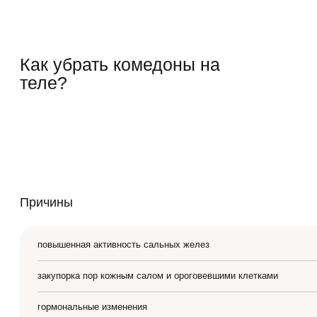
Лазерная эпиляция
Программа лояльности
Как убрать комедоны на
Массаж и обёртывание
теле?
QC Магазин
О клинике
Специалисты
Контакты
Вакансии
Причины
Оборудование
повышенная активность сальных желез
Программа лояльности
закупорка пор кожным салом и ороговевшими клетками
СМИ о нас
гормональные изменения