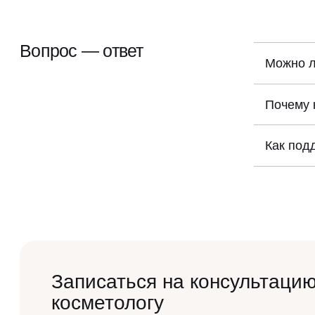
Вопрос — ответ
Можно л
Самостояте
который по
Почему 
Обычные ге
уход и про
Как под
Важно испо
травмирова
Записаться на консультацию
косметологу