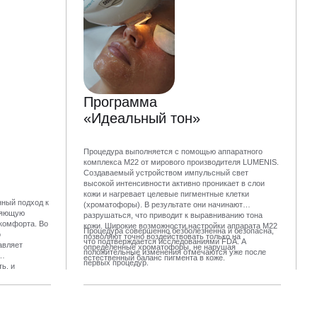
Программа
«Идеальный тон»
Процедура выполняется с помощью аппаратного
комплекса M22 от мирового производителя LUMENIS.
Создаваемый устройством импульсный свет
высокой интенсивности активно проникает в слои
кожи и нагревает целевые пигментные клетки
нный подход к
(хроматофоры). В результате они начинают
тляющую
разрушаться, что приводит к выравниванию тона
комфорта. Во
кожи. Широкие возможности настройки аппарата M22
Процедура совершенно безболезненна и безопасна,
о
позволяют точно воздействовать только на
что подтверждается исследованиями FDA. А
авляет
определенные хроматофоры, не нарушая
положительные изменения отмечаются уже после
естественный баланс пигмента в коже.
первых процедур.
ь, и
достигается
 сочетании с
оенной
ией такая