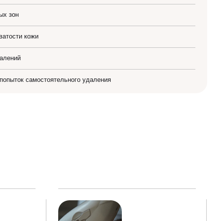
ых зон
ватости кожи
палений
 попыток самостоятельного удаления