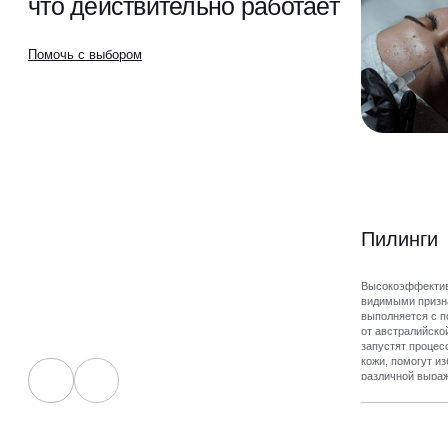
что действительно работает
Помочь с выбором
Пилинги
Высокоэффектив
видимыми призна
выполняется с 
от австралийской
запустят процес
кожи, помогут и
различной выраж
выровнять повер
сеанса вы замет
помолодела.