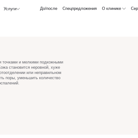
До/после
Спецпредложения
О клинике
Сер
Услуги
и точками и мелкими подкожными
 Кожа становится неровной, хуже
потоотделении или неправильном
ить поры, уменьшить количество
оспалений.