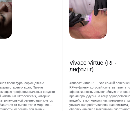
Vivace Virtue (RF-
лифтинг)
ная процедура, борющаяся с
Аппарат Virtue RF – это самый соверше
ками старения кожи. Пилинг
RF-лифтингу, который сочетает впеча
помощью профессиональных средств
эффективность и высочайшую степень 
 компании Ultraceuticals, которые
время процедуры на кожу одновременн
сы интенсивной регенерации клеток
воздействуют микроиглы, которыми упр
збавиться от пигментов и морщин
уникальная роботизированная система,
енности, освежить тон лица и
обеспечивающая максимальную точност
хность кожи. Уже после первого
радиочастотные волны, благодаря чему 
ите, что ваша кожа заметно
комплексный устойчивый результат. А в
передовой системой охлаждения и встр
интеллектуальной импульсной технолог