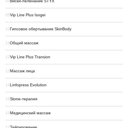
08
Виски-пеленание STYX
09
Vip Line Plus Isogei
10
Гипсовое обертывание SkinBody
11
Общий массаж
12
Vip Line Plus Transion
13
Массаж лица
14
Linfopress Evolution
15
Stone-терапия
16
Медицинский массаж
17
Тейпирование