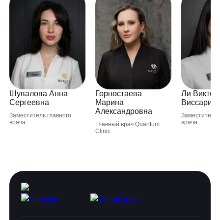
Шувалова Анна
Горностаева
Ли Виктор
Сергеевна
Марина
Виссарио
Александровна
Заместитель главного
Заместитель 
врача
врача
Главный врач Quantum
Clinic