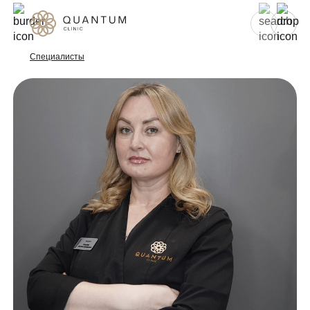
Для женщин
Для мужчин
Специалисты
Услуги
Консультативный приём
Проблемы
Инъекционная косметология
Аппаратная косметология
До/после
Эстетическая косметология
Специалисты
Эндокринология
Гинекология
Спецпредложения
УЗИ
Сертификаты
Лазерная эпиляция