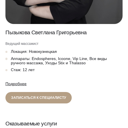
Программа лояльности
Массаж и обёртывание
QC Магазин
Пызыкова Светлана Григорьевна
О клинике
Специалисты
Ведущий массажист
Контакты
Локация: Новокузнецкая
Вакансии
Аппараты: Endospheres, Icoone, Vip Line, Все виды
Оборудование
ручного массажа, Уходы Stix и Thalasso
Стаж: 12 лет
Программа лояльности
8 800 775 40 40
Подробнее
СМИ о нас
Блог
ЗАПИСАТЬСЯ К СПЕЦИАЛИСТУ
ЗАПИСАТЬСЯ НА КОНСУЛЬТАЦИЮ
Образование
Оказываемые услуги