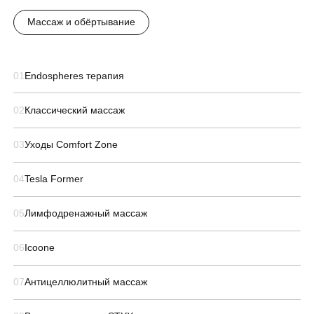
Массаж и обёртывание
01
Endospheres терапия
02
Классический массаж
03
Уходы Comfort Zone
04
Tesla Former
05
Лимфодренажный массаж
06
Icoone
07
Антицеллюлитный массаж