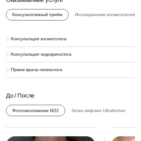
Консультативный приём
Инъекционная косметология
01
Консультация косметолога
02
Консультация эндокринолога
03
Прием врача-гинеколога
До / После
Фотоомоложение M22
Smas-лифтинг Ultraformer
Ф