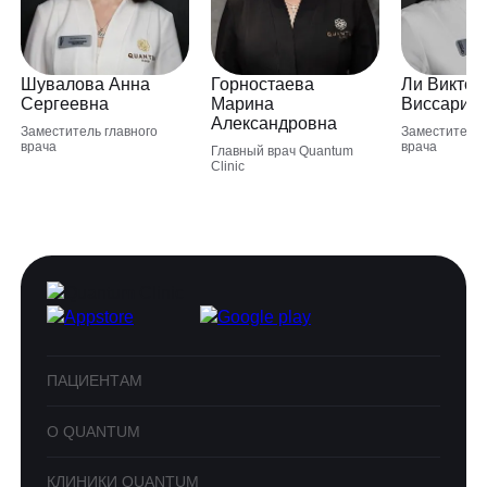
Шувалова Анна
Горностаева
Ли Виктор
Сергеевна
Марина
Виссарио
Александровна
Заместитель главного
Заместитель 
врача
врача
Главный врач Quantum
Clinic
ПАЦИЕНТАМ
О QUANTUM
КЛИНИКИ QUANTUM