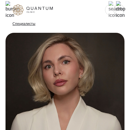
Для женщин
Для мужчин
Специалисты
Услуги
Консультативный приём
Проблемы
Инъекционная косметология
Аппаратная косметология
До/после
Эстетическая косметология
Специалисты
Эндокринология
Гинекология
Спецпредложения
УЗИ
Сертификаты
Лазерная эпиляция