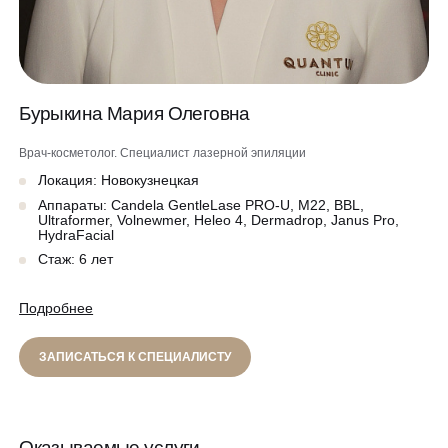
Программа лояльности
Массаж и обёртывание
QC Магазин
Бурыкина Мария Олеговна
О клинике
Специалисты
Врач-косметолог. Специалист лазерной эпиляции
Контакты
Локация: Новокузнецкая
Вакансии
Аппараты: Candela GentleLase PRO-U, M22, BBL,
Оборудование
Ultraformer, Volnewmer, Heleo 4, Dermadrop, Janus Pro,
HydraFacial
Программа лояльности
Стаж: 6 лет
8 800 775 40 40
СМИ о нас
Подробнее
Блог
ЗАПИСАТЬСЯ НА КОНСУЛЬТАЦИЮ
ЗАПИСАТЬСЯ К СПЕЦИАЛИСТУ
Образование
Оказываемые услуги