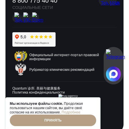
8 800 775 40 40
Уверенное владение инъекционными и аппаратными
года
методиками
СОЦИАЛЬНЫЕ СЕТИ
ОСТАВИТЬ ЗАЯВКУ
Внимательность, пунктуальность, педантичность
Коммуникабельность, ответственность, позитивный
настрой
Условия:
Условия:
Официальное оформление в соответствии с ТК РФ
Официальное оформление в соответствии с ТК РФ
График работы 2/2 с 10:00 до 22:00
Официальный интернет-портал правовой
информации
График работы обсуждается
Корпоративные скидки в любом филиале Quantum
clinic
Высокий уровень дохода
Рубрикатор клинических рекомендаций
Корпоративная программа в фитнес-клубе World class
Корпоративные скидки в любом филиале Quantum
clinic
Молодой, дружный коллектив
Quantum 诊所. 美丽与健康服务
Политика конфиденциальности
Корпоративная программа в фитнес-клубе World class
Молодой, дружный коллектив
Мы используем файлы cookie.
Продолжая
пользоваться нашим сайтом, вы даёте своё
Разработка и продвижение:
ОСТАВИТЬ ЗАЯВКУ
согласие на их использование.
Подробнее
ПРИНЯТЬ
© 2026 Quantum Clinic. Все права защищены
ОСТАВИТЬ ЗАЯВКУ