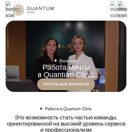
Для женщин
Для мужчин
Услуги
Консультативный приём
Проблемы
Вакансии
Инъекционная косметология
Работа мечты
Аппаратная косметология
в Quantum Clinic
До/после
Эстетическая косметология
АКТУАЛЬНЫЕ ВАКАНСИИ
Специалисты
Эндокринология
Гинекология
Спецпредложения
Работа в Quantum Clinic
УЗИ
Это возможность стать частью команды,
Сертификаты
ориентированной на высокий уровень сервиса
Лазерная эпиляция
и
профессионализм