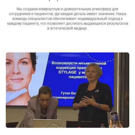
Программа лояльности
Массаж и обёртывание
Мы создаем комфортную и доверительную атмосферу для
сотрудников и
пациентов, где каждая деталь имеет значение. Наша
команда
специалистов обеспечивает индивидуальный подход к
QC Магазин
каждому
пациенту, что позволяет достигать выдающихся результатов
в
эстетической медице.
О клинике
Специалисты
Контакты
Вакансии
Оборудование
Программа лояльности
8 800 775 40 40
СМИ о нас
Блог
ЗАПИСАТЬСЯ НА КОНСУЛЬТАЦИЮ
Образование