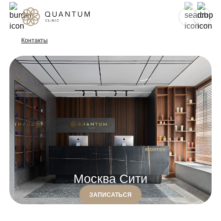
Для женщин
Для мужчин
Контакты
Услуги
Консультативный приём
Проблемы
Инъекционная косметология
Аппаратная косметология
До/после
Эстетическая косметология
Специалисты
Эндокринология
Москва Сити
Гинекология
Спецпредложения
УЗИ
ЗАПИСАТЬСЯ
Сертификаты
Лазерная эпиляция