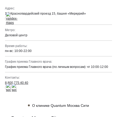
Программа лояльности
Массаж и обёртывание
Адрес:
1-й Красногвардейский проезд 15, башня «Меркурий»
QC Магазин
Метро:
О клинике
Деловой центр
Специалисты
Контакты
Время работы:
Вакансии
пн-вс: 10:00-22:00
Оборудование
График приема Главного врача:
Программа лояльности
График приема Главного врача (по личным вопросам): чт 10:00-12:00
8 800 775 40 40
СМИ о нас
Контакты:
8 800 775 40 40
Блог
ЗАПИСАТЬСЯ НА КОНСУЛЬТАЦИЮ
Образование
О клинике Quantum Москва Сити