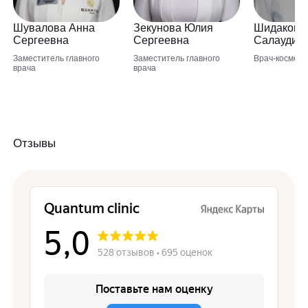
Шувалова Анна
Зекунова Юлия
Шидакова
Сергеевна
Сергеевна
Салаудин
Заместитель главного
Заместитель главного
Врач-космето
врача
врача
Отзывы