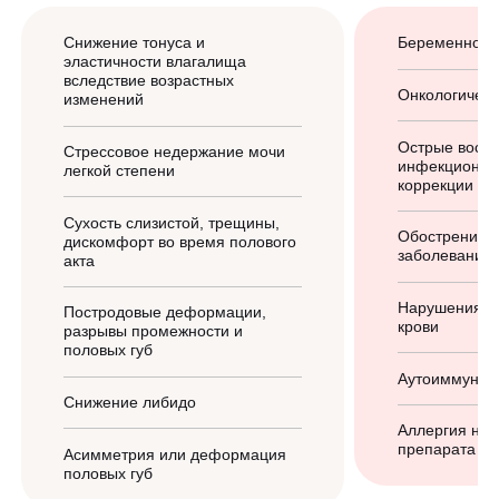
Снижение тонуса и
Беременность
эластичности влагалища
вследствие возрастных
Онкологическ
изменений
Острые воспа
Стрессовое недержание мочи
инфекционные
легкой степени
коррекции
Сухость слизистой, трещины,
Обострение х
дискомфорт во время полового
заболеваний
акта
Нарушения с
Постродовые деформации,
крови
разрывы промежности и
половых губ
Аутоиммунны
Снижение либидо
Аллергия на 
препарата
Асимметрия или деформация
половых губ