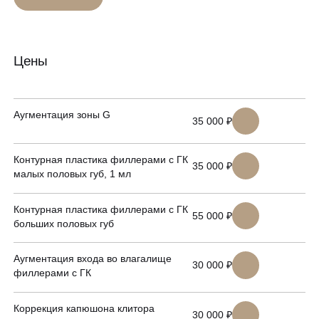
увлажнение и объем тканей. Второй: механическое растяжение тканей
Гинекология
Спецпредложения
инъецированным препаратом стимулирует фибробласты к усиленной
выработке коллагена, что приводит к структурному уплотнению и
УЗИ
омоложению тканей. Таким образом, процедура запускает
Сертификаты
естественные регенеративные процессы, а не просто создает
Цены
Лазерная эпиляция
временный косметический эффект.
Программа лояльности
Массаж и обёртывание
Аугментация зоны G
35 000 ₽
QC Магазин
О клинике
Контурная пластика филлерами с ГК
35 000 ₽
малых половых губ, 1 мл
Специалисты
Контакты
Вакансии
Контурная пластика филлерами с ГК
55 000 ₽
больших половых губ
Оборудование
Программа лояльности
Аугментация входа во влагалище
30 000 ₽
8 800 775 40 40
филлерами с ГК
СМИ о нас
Блог
Коррекция капюшона клитора
30 000 ₽