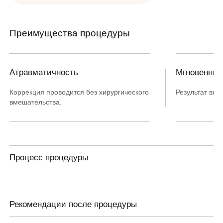
Преимущества процедуры
Атравматичность
Мгновенны
Коррекция проводится без хирургического
Результат вид
вмешательства.
Процесс процедуры
01
Консультация
Подготовка начинается с осмотра врача-гинеколога, в ходе которого
Рекомендации после процедуры
оцениваются анатомические особенности и определяются зоны
коррекции. Для исключения противопоказаний сдаются
лабораторные анализы. Оптимальным временем для процедуры