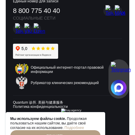
Единый номер для записи
8 800 775 40 40
СОЦИАЛЬНЫЕ СЕТИ
Официальный интернет-портал правовой
информации
Рубрикатор клинических рекомендаций
Quantum 诊所. 美丽与健康服务
Политика конфиденциальности
Мы используем файлы cookie.
Продолжая
Разработка и продвижение:
пользоваться нашим сайтом, вы даёте своё
согласие на их использование.
Подробнее