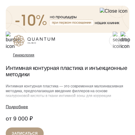
Для женщин
Для мужчин
Гинекология
Интимная контурная пластика и инъекционные
методики
Услуги
Консультативный приём
Интимная контурная пластика — это современная малоинвазивная
Проблемы
методика, предполагающая введение филлеров на основе
Инъекционная косметология
гиалуроновой кислоты в ткани интимной зоны для коррекции
эстетических и функциональных изменений. Процедура позволяет
Аппаратная косметология
добиться восполнения утраченного объема, уплотнения и увлажнения
Подробнее
До/после
слизистой, а также восстановления нарушенных контуров с коротким
реабилитационным периодом.
Эстетическая косметология
от 9 000 ₽
Специалисты
Эффект интимной контурной пластики реализуется через два
Эндокринология
взаимодополняющих механизма. Первый: гиалуроновая кислота
благодаря своей гидрофильности привлекает воду, восстанавливая
ЗАПИСАТЬСЯ