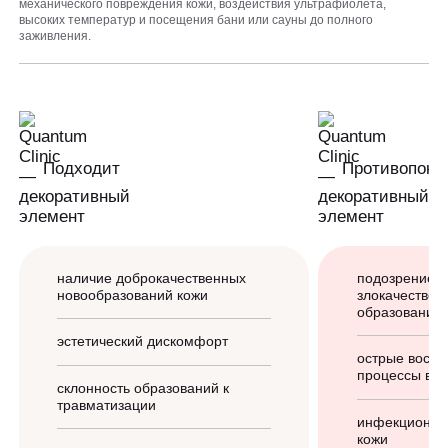
механического повреждения кожи, воздействия ультрафиолета,
высоких температур и посещения бани или сауны до полного
заживления.
Подходит
Противопока
наличие доброкачественных
подозрение н
новообразований кожи
злокачествен
образования
эстетический дискомфорт
острые восп
процессы в з
склонность образований к
травматизации
инфекционны
кожи