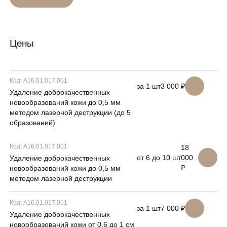
Гинекология
Спецпредложения
УЗИ
Сертификаты
Цены
Лазерная эпиляция
Программа лояльности
Массаж и обёртывание
Код: A16.01.017.001
за 1 шт
3 000 ₽
QC Магазин
Удаление доброкачественных
новообразований кожи до 0,5 мм
методом лазерной деструкции (до 5
О клинике
образований)
Специалисты
Контакты
Вакансии
Код: A16.01.017.001
18
от 6 до 10 шт
000
Удаление доброкачественных
Оборудование
₽
новообразований кожи до 0,5 мм
методом лазерной деструкции
Программа лояльности
8 800 775 40 40
СМИ о нас
Код: A16.01.017.001
за 1 шт
7 000 ₽
Удаление доброкачественных
Блог
новообразований кожи от 0,6 до 1 см