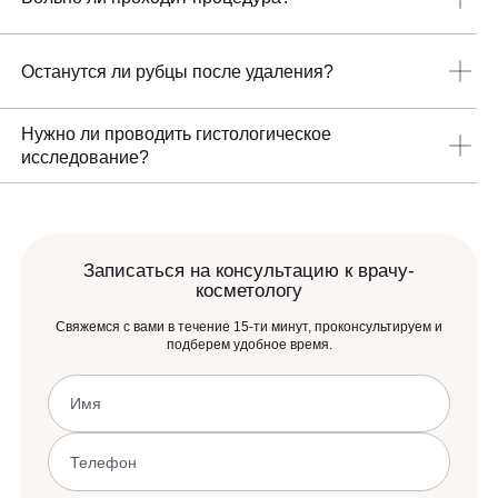
требуется дополнительная диагностика.
Процедура обычно переносится комфортно, при
необходимости используется местная анестезия.
Останутся ли рубцы после удаления?
При правильном уходе и соблюдении рекомендаций риск
Нужно ли проводить гистологическое
образования рубцов минимален.
исследование?
Необходимость гистологии определяется врачом
индивидуально после осмотра и удаления образования.
Записаться на консультацию к врачу-
косметологу
Свяжемся с вами в течение 15-ти минут, проконсультируем и
подберем удобное время.