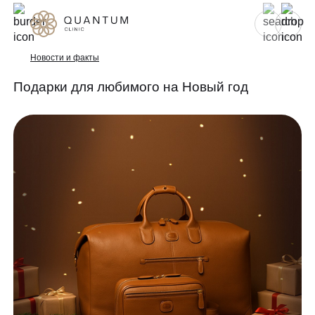
Для женщин
Для мужчин
Новости и факты
Подарки для любимого на Новый год
Услуги
Консультативный приём
Проблемы
Инъекционная косметология
Аппаратная косметология
До/после
Эстетическая косметология
Специалисты
Эндокринология
Гинекология
Спецпредложения
УЗИ
Сертификаты
Лазерная эпиляция