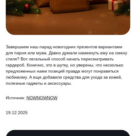
Программа лояльности
Массаж и обёртывание
QC Магазин
О клинике
Специалисты
Завершаем наш парад новогодних презентов вариантами
для парня или мужа. Давно думали намекнуть ему на смену
Контакты
Вакансии
стиля? Вот легальный способ начать пересматривать
гардероб. Конечно, это в шутку, но уверены, что несколько
Оборудование
предложенных нами позиций правда могут понравиться
любимому. А еще добавили средства для ухода за кожей,
Программа лояльности
полезные гаджеты и аксессуары.
8 800 775 40 40
СМИ о нас
Источник:
NOWNOWNOW
Блог
ЗАПИСАТЬСЯ НА КОНСУЛЬТАЦИЮ
Образование
19.12.2025