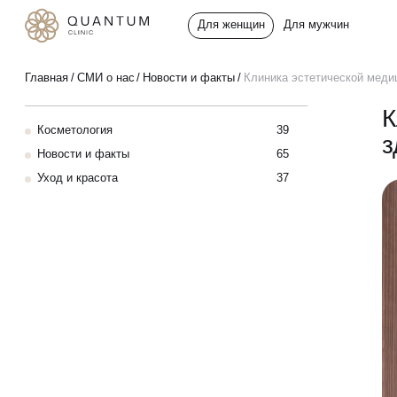
Для женщин
Для мужчин
Услуги
Главная
СМИ о нас
Новости и факты
Клиника эстетической медиц
Консультативный приём
К
Косметология
39
Проблемы
з
Инъекционная косметология
Новости и факты
65
Уход и красота
37
До/после
Аппаратная косметология
Эстетическая косметология
Специалисты
Эндокринология
Спецпредложения
Гинекология
Сертификаты
УЗИ