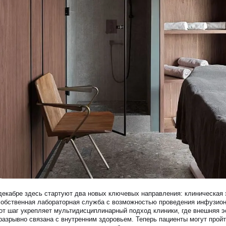
декабре здесь стартуют два новых ключевых направления: клиническая
ЗАПИСАТЬСЯ НА КОНСУЛЬТАЦИЮ
собственная лабораторная служба с возможностью проведения инфузион
от шаг укрепляет мультидисциплинарный подход клиники, где внешняя э
разрывно связана с внутренним здоровьем. Теперь пациенты могут прой