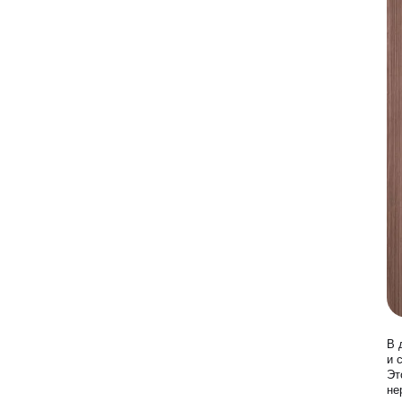
Лазерная эпиляция
Программа лояльности
Массаж и обёртывание
QC Магазин
О клинике
Специалисты
Контакты
Вакансии
Оборудование
Программа лояльности
В 
и 
Эт
СМИ о нас
не