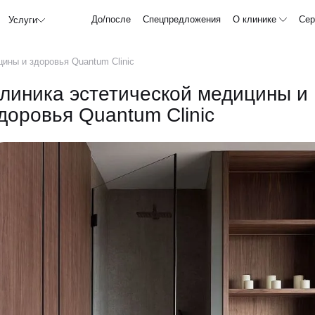
До/после
Спецпредложения
О клинике
Сер
Услуги
ины и здоровья Quantum Clinic
линика эстетической медицины и
доровья Quantum Clinic