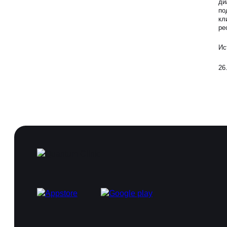
ди
по
Блог
кл
ре
Образование
Ис
26