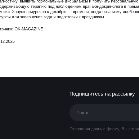
агностику, выявить гормональные дисбалансы и получить персональную
ддерживающую терапию под наблюдением врача-эндокринолога в преми
иники. Запуск приурочен к декабрю — времени, когда организму особенн
сурсы для завершения года и подготовки к праздникам.
точник:
OK-MAGAZINE
.12.2025
Подпишитесь на рассылку
Отправляя данную форму, Вы согла