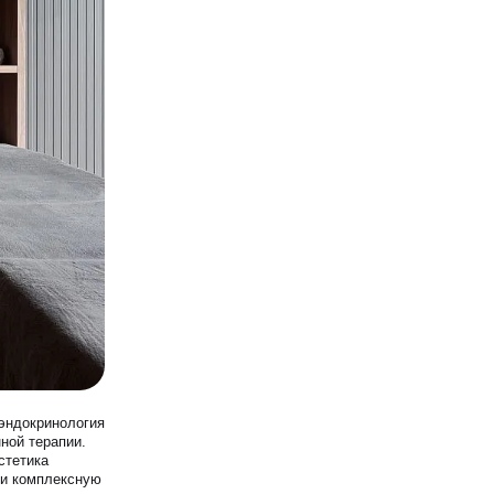
 эндокринология
ной терапии.
стетика
ти комплексную