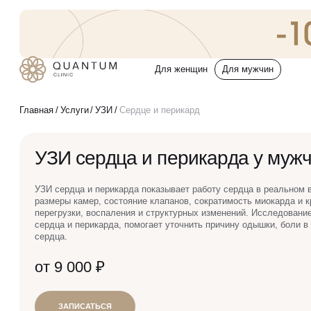
Для женщин
Для мужчин
Услуги
Главная
Услуги
УЗИ
Сердце и перикард
Консультативный приём
УЗИ сердца и перикарда у муж
Проблемы
Инъекционная косметология
УЗИ сердца и перикарда показывает работу сердца в реальном 
размеры камер, состояние клапанов, сократимость миокарда и к
До/после
Аппаратная косметология
перегрузки, воспаления и структурных изменений. Исследовани
сердца и перикарда, помогает уточнить причину одышки, боли в 
сердца.
Эстетическая косметология
Спецпредложения
от 9 000 ₽
Эндокринология
О клинике
ЗАПИСАТЬСЯ