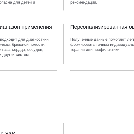
опасна для детей и
рекомендации.
иапазон применения
Персонализированная о
подходит для диагностики
Полученные данные помогают лег
лезы, брюшной полости,
формировать точный индивидуаль
 таза, сердца, сосудов,
терапии или профилактики.
и других систем.
ие УЗИ