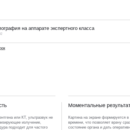
ография на аппарате экспертного класса
02
рок
сть
Моментальные результа
ентгена или КТ, ультразвук не
Картина на экране формируется в
низирующее излучение,
времени, что позволяет врачу сра
дура подходит для частого
состояние органа и дать оператив