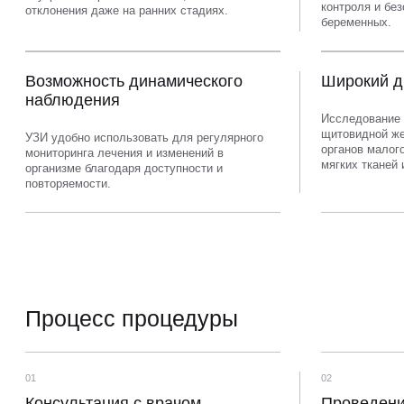
контроля и без
отклонения даже на ранних стадиях.
беременных.
Возможность динамического
Широкий д
наблюдения
Исследование 
щитовидной же
УЗИ удобно использовать для регулярного
органов малого
мониторинга лечения и изменений в
мягких тканей 
организме благодаря доступности и
повторяемости.
Процесс процедуры
01
02
Консультация с врачом
Проведен