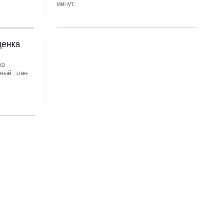
минут.
ценка
ко
ный план