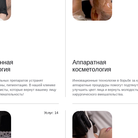
нная
Аппаратная
огия
косметология
ЗАПИСАТЬСЯ НА КОНСУЛЬТАЦИЮ
льных препаратов устранят
Инновационные технологии в борьбе за к
ны, пигментацию. В нашей клинике
аппаратные процедуры помогут подтянут
исты, которые вернут вашему лицу
улучшить цвет лица и вернуть молодость
лекательность!
хирургического вмешательства.
Услуг: 14