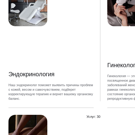
Гинеколо
Эндокринология
Гинекология — эт
посвященное диаг
Наш эндокринолог поможет выявить причины проблем
заболеваний женс
с кожей, весом и самочувствием, подберет
рамках гинеколог
корректирующую терапию и вернет вашему организму
состояние органо
баланс.
репродуктивную 
на разных этапах
Услуг: 30