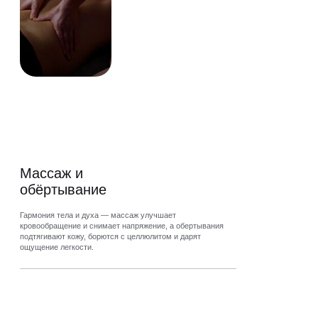
Массаж и
обёртывание
Гармония тела и духа — массаж улучшает
кровообращение и снимает напряжение, а обертывания
подтягивают кожу, борются с целлюлитом и дарят
ощущение легкости.