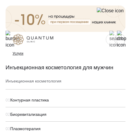
Для женщин
Для мужчин
Услуги
Инъекционная косметология для мужчин
Услуги
Консультативный приём
Инъекционная косметология
Проблемы
Инъекционная косметология
01
Контурная пластика
Аппаратная косметология
До/после
Эстетическая косметология
02
Биоревитализация
Спецпредложения
Эндокринология
03
Плазмотерапия