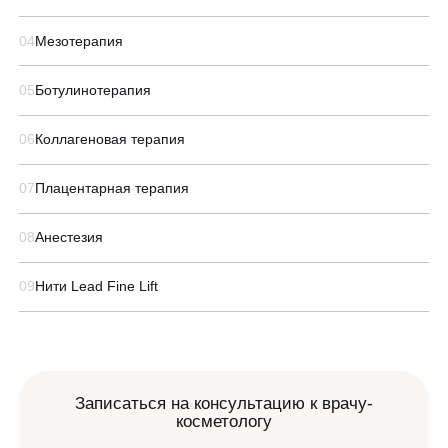
Гинекология
О клинике
Специалисты
04
Мезотерапия
УЗИ
Сертификаты
Вакансии
Лазерная эпиляция
05
Ботулинотерапия
Оборудование
QC Магазин
Массаж и обёртывание
06
Коллагеновая терапия
Программа лояльности
Контакты
СМИ о нас
07
Плацентарная терапия
Блог
08
Анестезия
Образование
8 800 775 40 40
09
Нити Lead Fine Lift
ЗАПИСАТЬСЯ НА КОНСУЛЬТАЦИЮ
Записаться на консультацию к врачу-
косметологу