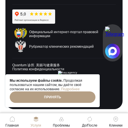
Официальный интернет-портал правовой
информации
Рубрикатор клинических рекомендаций
Quantum 诊所. 美丽与健康服务
Политика конфиденциальности
Мы используем файлы cookie.
Продолжая
Разработка и продвижение:
пользоваться нашим сайтом, вы даёте своё
согласие на их использование.
Подробнее
ПРИНЯТЬ
© 2026 Quantum Clinic. Все права защищены
Главная
Услуги
Проблемы
До/После
Клиники