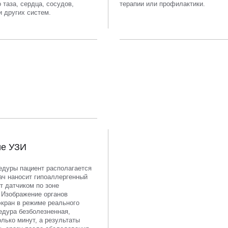
 таза, сердца, сосудов,
терапии или профилактики.
и других систем.
ие УЗИ
едуры пациент располагается
ач наносит гипоаллергенный
т датчиком по зоне
 Изображение органов
экран в режиме реального
едура безболезненная,
лько минут, а результаты