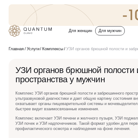
Для женщин
Для мужчин
Услуги
Главная
Услуги
Комплексы
УЗИ органов брюшной полости и забр
Консультативный приём
УЗИ органов брюшной полости 
Проблемы
Инъекционная косметология
пространства у мужчин
До/после
Аппаратная косметология
Комплекс УЗИ органов брюшной полости и забрюшинного простр
ультразвуковой диагностики и дает общую картину состояния в
охватывает органы пищеварительной системы и мочевыделител
Эстетическая косметология
быстрее видит взаимосвязанные изменения.
Спецпредложения
Комплекс включает УЗИ печени и желчного пузыря, УЗИ поджел
УЗИ почек и УЗИ надпочечников. Такой формат удобен для перв
Эндокринология
профилактического осмотра и наблюдения на фоне лечения.
О клинике