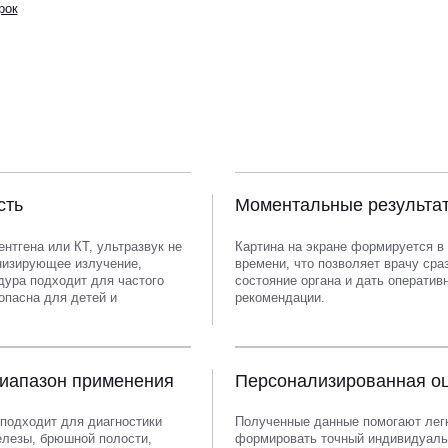
рок
сть
Моментальные результа
ентгена или КТ, ультразвук не
Картина на экране формируется в
низирующее излучение,
времени, что позволяет врачу сра
дура подходит для частого
состояние органа и дать оператив
опасна для детей и
рекомендации.
иапазон применения
Персонализированная о
подходит для диагностики
Полученные данные помогают лег
лезы, брюшной полости,
формировать точный индивидуаль