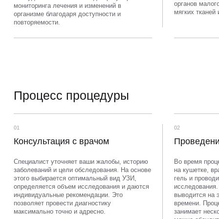
органов малого
мониторинга лечения и изменений в
мягких тканей 
организме благодаря доступности и
повторяемости.
Процесс процедуры
01
02
Консультация с врачом
Проведен
Специалист уточняет ваши жалобы, историю
Во время проц
заболеваний и цели обследования. На основе
на кушетке, вр
этого выбирается оптимальный вид УЗИ,
гель и проводи
определяется объем исследования и даются
исследования.
индивидуальные рекомендации. Это
выводится на 
позволяет провести диагностику
времени. Проц
максимально точно и адресно.
занимает неско