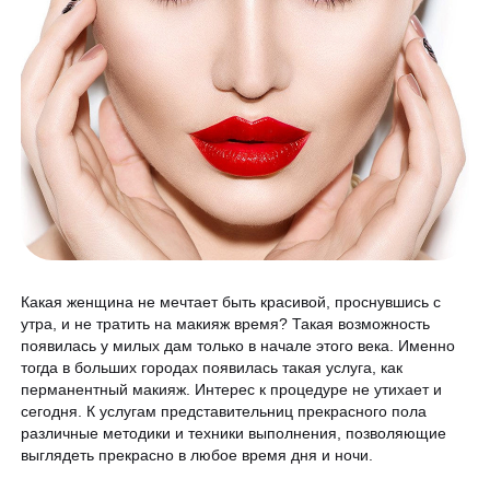
Гинекология
Спецпредложения
УЗИ
Сертификаты
Лазерная эпиляция
Программа лояльности
Массаж и обёртывание
QC Магазин
О клинике
Специалисты
Контакты
Какая женщина не мечтает быть красивой, проснувшись с
Вакансии
утра, и не тратить на макияж время? Такая возможность
появилась у милых дам только в начале этого века. Именно
Оборудование
тогда в больших городах появилась такая услуга, как
перманентный макияж. Интерес к процедуре не утихает и
Программа лояльности
8 800 775 40 40
сегодня. К услугам представительниц прекрасного пола
СМИ о нас
различные методики и техники выполнения, позволяющие
выглядеть прекрасно в любое время дня и ночи.
Блог