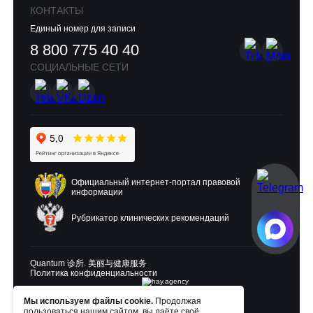
КОНТАКТЫ
Единый номер для записи
8 800 775 40 40
СОЦИАЛЬНЫЕ СЕТИ
Официальный интернет-портал правовой
информации
Рубрикатор клинических рекомендаций
Quantum 诊所. 美丽与健康服务
Политика конфиденциальности
Мы используем файлы cookie.
Продолжая
Разработка и продвижение:
пользоваться нашим сайтом, вы даёте своё