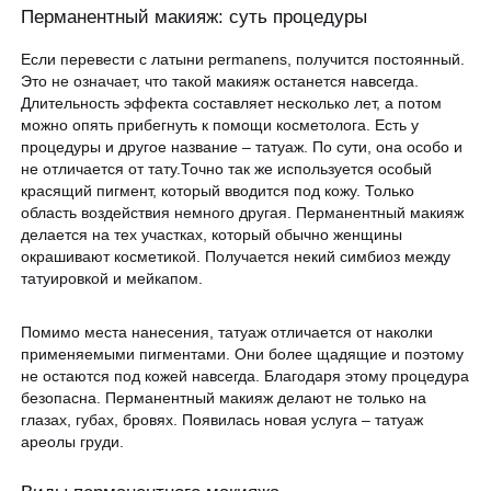
ЗАПИСАТЬСЯ НА КОНСУЛЬТАЦИЮ
Перманентный макияж: суть процедуры
Образование
Если перевести с латыни permanens, получится постоянный.
Это не означает, что такой макияж останется навсегда.
Длительность эффекта составляет несколько лет, а потом
можно опять прибегнуть к помощи косметолога. Есть у
процедуры и другое название – татуаж. По сути, она особо и
не отличается от тату.Точно так же используется особый
красящий пигмент, который вводится под кожу. Только
область воздействия немного другая. Перманентный макияж
делается на тех участках, который обычно женщины
окрашивают косметикой. Получается некий симбиоз между
татуировкой и мейкапом.
Помимо места нанесения, татуаж отличается от наколки
применяемыми пигментами. Они более щадящие и поэтому
не остаются под кожей навсегда. Благодаря этому процедура
безопасна. Перманентный макияж делают не только на
глазах, губах, бровях. Появилась новая услуга – татуаж
ареолы груди.