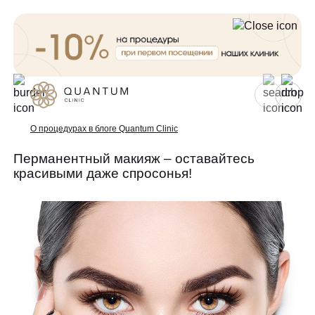
Для женщин
Для мужчин
О процедурах в блоге Quantum Clinic
Перманентный макияж – оставайтесь
красивыми даже спросонья!
Услуги
Консультативный приём
Проблемы
Инъекционная косметология
Аппаратная косметология
До/после
Эстетическая косметология
Специалисты
Эндокринология