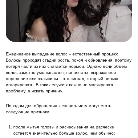
Программа лояльности
Массаж и обёртывание
QC Магазин
О клинике
Специалисты
Контакты
Ежедневное выпадение волос – естественный процесс.
Вакансии
Волосы проходят стадии роста, покоя и обновления, поэтому
потеря части из них считается нормой. Однако если объем
Оборудование
волос заметно уменьшается, появляется выраженное
поредение или залысины – это сигнал, который нельзя
Программа лояльности
8 800 775 40 40
игнорировать. В таких случаях важно не маскировать
СМИ о нас
проблему, а искать причину.
Блог
Поводом для обращения к специалисту могут стать
ЗАПИСАТЬСЯ НА КОНСУЛЬТАЦИЮ
следующие признаки:
Образование
после мытья головы и расчесывания на расческе
остается значительно больше волос, чем обычно;