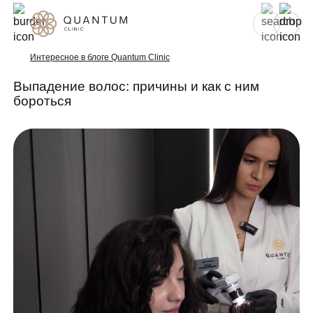
Для женщин
Для мужчин
Интересное в блоге Quantum Clinic
Выпадение волос: причины и как с ним
бороться
Услуги
Консультативный приём
Проблемы
Инъекционная косметология
Аппаратная косметология
До/после
Эстетическая косметология
Специалисты
Эндокринология
Гинекология
Спецпредложения
УЗИ
Сертификаты
Лазерная эпиляция