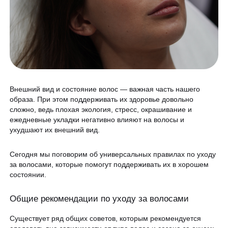
Программа лояльности
Массаж и обёртывание
QC Магазин
О клинике
Специалисты
Контакты
Внешний вид и состояние волос — важная часть нашего
Вакансии
образа. При этом поддерживать их здоровье довольно
сложно, ведь плохая экология, стресс, окрашивание и
Оборудование
ежедневные укладки негативно влияют на волосы и
ухудшают их внешний вид.
Программа лояльности
8 800 775 40 40
СМИ о нас
Сегодня мы поговорим об универсальных правилах по уходу
за волосами, которые помогут поддерживать их в хорошем
Блог
состоянии.
ЗАПИСАТЬСЯ НА КОНСУЛЬТАЦИЮ
Образование
Общие рекомендации по уходу за волосами
Существует ряд общих советов, которым рекомендуется