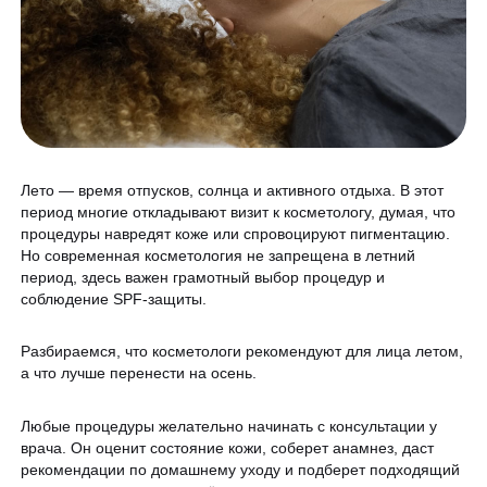
Программа лояльности
Массаж и обёртывание
QC Магазин
О клинике
Специалисты
Контакты
Лето — время отпусков, солнца и активного отдыха. В этот
Вакансии
период многие откладывают визит к косметологу, думая, что
процедуры навредят коже или спровоцируют пигментацию.
Оборудование
Но современная косметология не запрещена в летний
период, здесь важен грамотный выбор процедур и
Программа лояльности
8 800 775 40 40
соблюдение SPF-защиты.
СМИ о нас
Разбираемся, что косметологи рекомендуют для лица летом,
Блог
а что лучше перенести на осень.
ЗАПИСАТЬСЯ НА КОНСУЛЬТАЦИЮ
Образование
Любые процедуры желательно начинать с консультации у
врача. Он оценит состояние кожи, соберет анамнез, даст
рекомендации по домашнему уходу и подберет подходящий