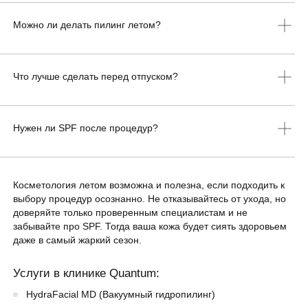
Сразу после загара (даже через 2-3 дня) не рекомендуется
делать любые травмирующие процедуры: чистки с
Можно ли делать пилинг летом?
выдавливанием, глубокие пилинги, лазерную эпиляцию и
шлифовку. Коже нужно дать восстановиться не менее 2
недель.
Да, только поверхностные пилинги (миндальный, молочный) в
низких концентрациях и при условии использования SPF 50+ в
Что лучше сделать перед отпуском?
течение всего курса. Другие разновидности нужно оставить до
осенне-зимнего сезона.
За 2 недели до поездки можно сделать HydraFacial,
биоревитализацию (по показаниям), ботулинотерапию. За 3-5
Нужен ли SPF после процедур?
дней — увлажняющие маски и мягкие уходы. Это придаст
коже сияние и подготовит её к смене климата.
SPF обязателен после любой косметологической процедуры,
особенно летом. Используйте крем с фактором не ниже 30 (а
Косметология летом возможна и полезна, если подходить к
лучше 50), обновляйте его каждые 2-3 часа на солнце. Это
выбору процедур осознанно. Не отказывайтесь от ухода, но
защитит от пигментации и фотостарения.
доверяйте только проверенным специалистам и не
забывайте про SPF. Тогда ваша кожа будет сиять здоровьем
даже в самый жаркий сезон.
Услуги в клинике Quantum:
HydraFacial MD (Вакуумный гидропилинг)