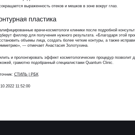
сокращается выраженность отеков и мешков в зоне вокруг глаз.
онтурная пластика
алифицированные врачи-косметологи клиники после подробной консульт
дберут филлер для получения нужного результата. «Благодаря этой пр
сстановить объемы лица, создать более четкие контуры, а также исправ
имметрию», — отмечает Анастасия Золотухина.
илить и пролонгировать эффект косметологических процедур позволит 
 кожей, грамотно подобранный специалистами Quantum Clinic.
точник:
СТИЛЬ | РБК
.10.2022 11:52:00