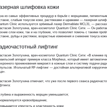
азерная шлифовка кожи
на из самых эффективных процедур в борьбе с морщинами, пигментным
стакне, слабым тонусом кожи, растяжками и шрамами — лазерная шлиф
antum Clinic используется эрбиевый лазер Dermablate MCL31, — расска
астасия Золотухина, врач-косметолог Quantum Clinic Сити. — Он работае
рхние слои кожи, так и на глубокие, что позволяет помочь с такими проб
стакне, рубцы и растяжки, возрастные изменения и снижение тонуса кожи
адиочастотный лифтинг
астасия Золотухина, врач-косметолог Quantum Clinic Сити: «В клинике 
раильский аппарат премиум класса Morpheus, который имеет автоматич
нхронного проникновения микроигл в кожные слои и систему подачи рад
пульсов. Игольчатый RF-лифтинг — достойная альтернативой хирургиче
ца».
астасия Золотухина отмечает, что уже после первого сеанса радиочасто
фтинга:
глубина и выраженность морщин уменьшается;
нормализуется кровообращение;
повышается упругость и эластичность кожи