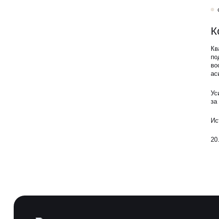
К
Кв
по
во
ас
Ус
за
Ис
20