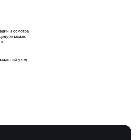
ации и осмотра
оцедуре можно
ить
домашний уход