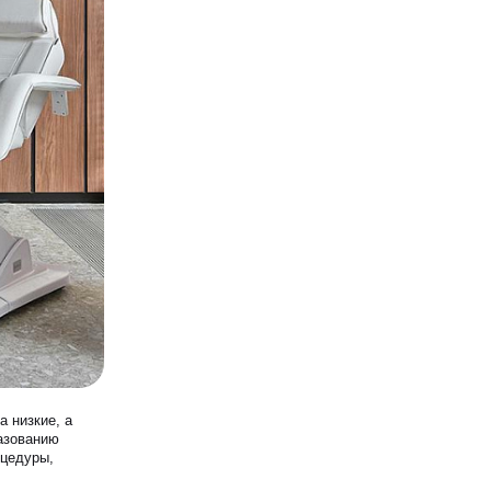
 низкие, а
азованию
оцедуры,