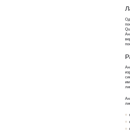
Л
Блог
Од
по
Образование
Qu
Ан
ве
по
Р
Ан
из
си
им
ли
Ан
ли