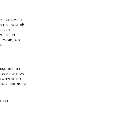
и пятнами и
овка кожи. «В
зывает
т как на
лемами, как
».
представлен
ескую систему
иочастотных
ской подтяжки
тного