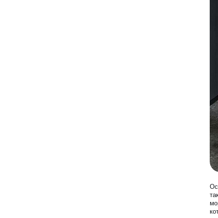
Лазерная эпиляция
Программа лояльности
Массаж и обёртывание
QC Магазин
О клинике
Специалисты
Контакты
Вакансии
Оборудование
Программа лояльности
Ос
та
мо
СМИ о нас
ко