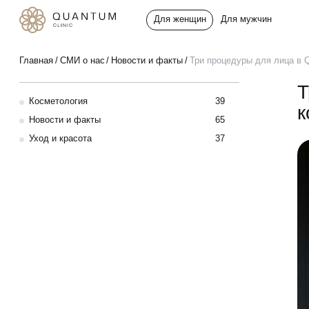
Для женщин
Для мужчин
Услуги
Главная
СМИ о нас
Новости и факты
Три процедуры для лица в Q
Консультативный приём
Т
Косметология
39
Проблемы
к
Инъекционная косметология
Новости и факты
65
Уход и красота
37
До/после
Аппаратная косметология
Эстетическая косметология
Специалисты
Эндокринология
Спецпредложения
Гинекология
Сертификаты
УЗИ