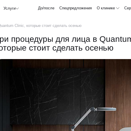
До/после
Спецпредложения
О клинике
Сер
Услуги
uantum Clinic, которые стоит сделать осенью
ри процедуры для лица в Quantum 
оторые стоит сделать осенью