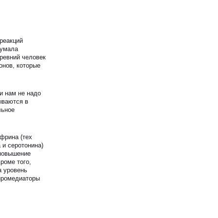
реакций
думала
древний человек
онов, которые
и нам не надо
ываются в
льное
фрина (тех
 и серотонина)
 повышение
роме того,
а уровень
ейромедиаторы