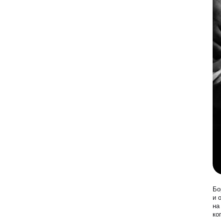
Лазерная эпиляция
Программа лояльности
Массаж и обёртывание
QC Магазин
О клинике
Специалисты
Контакты
Вакансии
Оборудование
Программа лояльности
Бо
и 
на
СМИ о нас
ко