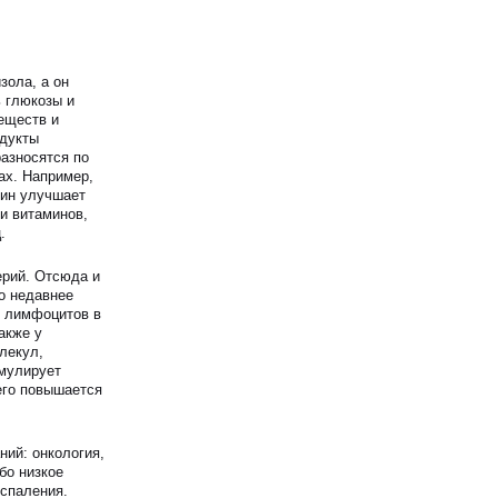
зола, а он
 глюкозы и
еществ и
одукты
азносятся по
ах. Например,
мин улучшает
и витаминов,
.
ерий. Отсюда и
о недавнее
о лимфоцитов в
акже у
лекул,
имулирует
его повышается
ний: онкология,
бо низкое
оспаления.