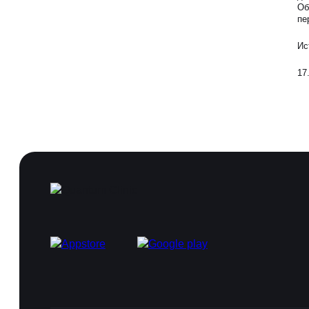
Об
пе
Ис
17