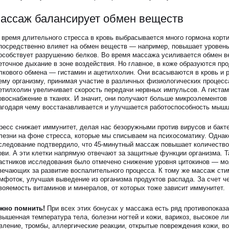
ассаж балансирует обмен веществ
 время длительного стресса в кровь выбрасывается много гормона корти
посредственно влияет на обмен веществ — например, повышает уровень
особствует разрушению белков. Во время массажа усиливается обмен в
еточное дыхание в зоне воздействия. Но главное, в коже образуются пр
лкового обмена — гистамин и ацетилхолин. Они всасываются в кровь и р
ему организму, принимая участие в различных физиологических процесс
етилхолин увеличивает скорость передачи нервных импульсов. А гиста
овоснабжение в тканях. И значит, они получают больше микроэлементов 
агодаря чему восстанавливается и улучшается работоспособность мышц
ресс снижает иммунитет, делая нас безоружными против вирусов и бакт
лезни на фоне стресса, которые мы списываем на психосоматику. Однак
следование подтвердило, что 45-минутный массаж повышает количеств
ови. А эти клетки напрямую отвечают за защитные функции организма. Т
астников исследования было отмечено снижение уровня цитокинов — мо
вечающих за развитие воспалительного процесса. К тому же массаж ст
мфоток, улучшая выведение из организма продуктов распада. За счет ч
вояемость витаминов и минералов, от которых тоже зависит иммунитет.
жно помнить!
При всех этих бонусах у массажа есть ряд противопоказа
вышенная температура тела, болезни ногтей и кожи, варикоз, высокое ли
вление, тромбы, аллергические реакции, открытые повреждения кожи, в