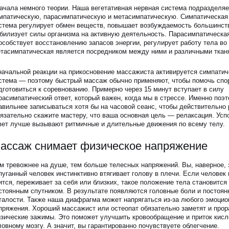
ачала немного теории. Наша вегетативная нервная система подразделяе
мпатическую, парасимпатическую и метасимпатическую. Cимпатическая
стема регулирует обмен веществ, повышает возбуждаемость большинств
билизует силы организма на активную деятельность. Парасимпатическа
особствует восстановлению запасов энергии, регулирует работу тела во 
тасимпатическая является посредником между ними и различными ткан
начальной реакции на прикосновение массажиста активируется симпатич
стема — поэтому быстрый массаж обычно применяют, чтобы помочь спо
дготовиться к соревнованию. Примерно через 15 минут вступает в силу
расимпатический ответ, который важен, когда мы в стрессе. Именно поэ
авильнее записываться хотя бы на часовой сеанс, чтобы действительно 
язательно скажите мастеру, что ваша основная цель — релаксация. Ус
вет лучше вызывают ритмичные и длительные движения по всему телу.
ассаж снимает физическое напряжение
м тревожнее на душе, тем больше телесных напряжений. Вы, наверное, 
пуганный человек инстинктивно втягивает голову в плечи. Если человек
ится, переживает за себя или близких, такое положение тела становится 
стоянным спутником. В результате появляются головные боли и постоя
талости. Также наша диафрагма может напрягаться из-за любого эмоцио
пряжения. Хороший массажист или остеопат обязательно заметят и прор
зические зажимы. Это поможет улучшить кровообращение и приток кисл
ловному мозгу. А значит, вы гарантированно почувствуете облегчение.