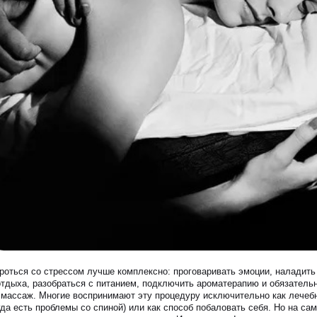
роться со стрессом лучше комплексно: проговаривать эмоции, наладить
ЗАПИСАТЬСЯ НА КОНСУЛЬТАЦИЮ
отдыха, разобраться с питанием, подключить ароматерапию и обязатель
 массаж. Многие воспринимают эту процедуру исключительно как лечеб
гда есть проблемы со спиной) или как способ побаловать себя. Но на са