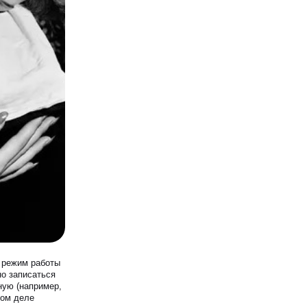
 режим работы
но записаться
ную (например,
мом деле