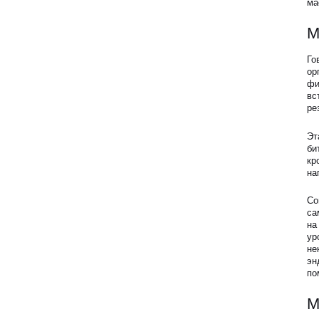
ма
Блог
М
Го
Образование
ор
фи
вс
ре
Эт
би
кр
на
Со
са
на
ур
не
эн
по
М