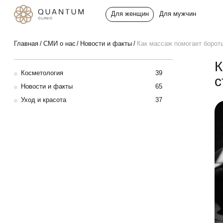
Для женщин
Для мужчин
Услуги
Главная
СМИ о нас
Новости и факты
Как массаж помогает бороть
Консультативный приём
К
Косметология
39
Проблемы
с
Инъекционная косметология
Новости и факты
65
Уход и красота
37
До/после
Аппаратная косметология
Эстетическая косметология
Специалисты
Эндокринология
Спецпредложения
Гинекология
Сертификаты
УЗИ