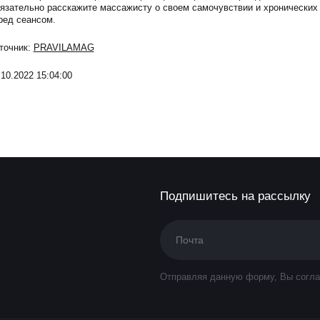
язательно расскажите массажисту о своем самочувствии и хронических
ред сеансом.
точник:
PRAVILAMAG
.10.2022 15:04:00
Подпишитесь на рассылку
Отправляя данную форму, Вы согла