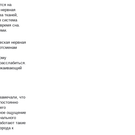
тся на
 нервная
а тканей,
я система
время сна.
ями.
еская нервная
ртсменам
тому
расслабиться.
покаивающий
замечали, что
 постоянно
его
нное ощущение
нального
аботают такие
орода к