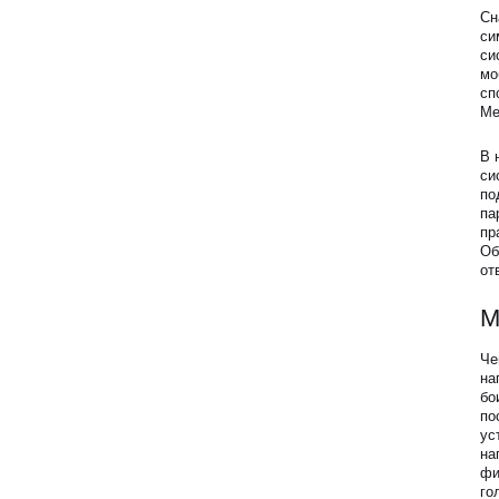
Сн
си
си
мо
сп
Ме
В 
си
по
па
пр
Об
от
М
Че
на
бо
по
ус
на
фи
го