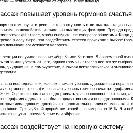
ссаж — отличное лекарство от стресса. И вот почему!
ассаж повышает уровень гормонов счастья
воря языком науки, стресс — это совокупность ответных адаптационных 
ганизма на воздействие из ряда вон выходящих факторов. Природа при
зиологический стресс, чтобы снабдить нас суперспособностями. Когда 
тречал в лесу тигра, под воздействием стресса происходил выброс горм
зко повышали возможности человека.
а реакция получила название «борьба или бегство». В современной жизн
ть тигра или убегать от него, однако гормоны стресса все так же выбрас
овь, ухудшая наше самочувствие, вызывая психологическое и эмоциона
пряжение.
гласно исследованиям, массаж снижает уровень адреналина и норэпине
мых гормонов стресса) и повышает уровень гормонов счастья (дофамина
 30 %. Серотонин помогает поддерживать уравновешенное состояние, а
овня дофамина делает нас более продуктивными и сосредоточенными. К
которые исследования доказывают положительное влияние массажа и н
дорфинов. При глубокой проработке тканей — примерно на 16 %. Эти н
могают ощутить расслабление или эйфорию.
ассаж воздействует на нервную систему