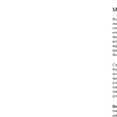
М
Во
не
сп
кл
бе
вс
ац
кр
бл
Ст
бо
ис
кр
уч
от
ли
ус
Ва
по
да