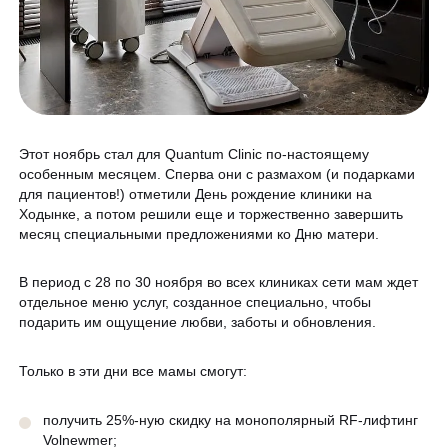
Программа лояльности
Массаж и обёртывание
QC Магазин
О клинике
Специалисты
Этот ноябрь стал для Quantum Clinic по-настоящему
особенным месяцем. Сперва они с размахом (и подарками
Контакты
Вакансии
для пациентов!) отметили День рождение клиники на
Ходынке, а потом решили еще и торжественно завершить
Оборудование
месяц специальными предложениями ко Дню матери.
Программа лояльности
8 800 775 40 40
В период с 28 по 30 ноября во всех клиниках сети мам ждет
СМИ о нас
отдельное меню услуг, созданное специально, чтобы
подарить им ощущение любви, заботы и обновления.
Блог
ЗАПИСАТЬСЯ НА КОНСУЛЬТАЦИЮ
Образование
Только в эти дни все мамы смогут:
получить 25%-ную скидку на монополярный RF-лифтинг
Volnewmer;