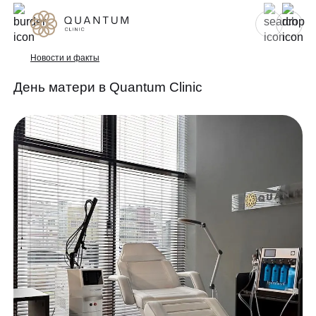
Для женщин
Для мужчин
Новости и факты
День матери в Quantum Clinic
Услуги
Консультативный приём
Проблемы
Инъекционная косметология
Аппаратная косметология
До/после
Эстетическая косметология
Специалисты
Эндокринология
Гинекология
Спецпредложения
УЗИ
Сертификаты
Лазерная эпиляция