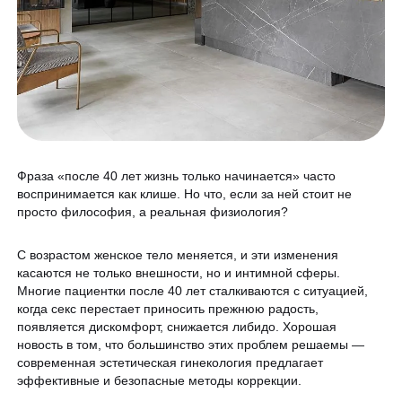
Программа лояльности
Массаж и обёртывание
QC Магазин
О клинике
Специалисты
Контакты
Вакансии
Фраза «после 40 лет жизнь только начинается» часто
воспринимается как клише. Но что, если за ней стоит не
Оборудование
просто философия, а реальная физиология?
Программа лояльности
8 800 775 40 40
С возрастом женское тело меняется, и эти изменения
СМИ о нас
касаются не только внешности, но и интимной сферы.
Многие пациентки после 40 лет сталкиваются с ситуацией,
Блог
когда секс перестает приносить прежнюю радость,
ЗАПИСАТЬСЯ НА КОНСУЛЬТАЦИЮ
появляется дискомфорт, снижается либидо. Хорошая
Образование
новость в том, что большинство этих проблем решаемы —
современная эстетическая гинекология предлагает
эффективные и безопасные методы коррекции.