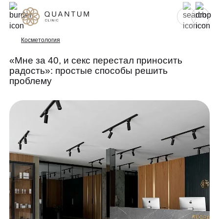
Для женщин
Для мужчин
Косметология
«Мне за 40, и секс перестал приносить
радость»: простые способы решить
Услуги
проблему
Консультативный приём
Проблемы
Инъекционная косметология
Аппаратная косметология
До/после
Эстетическая косметология
Специалисты
Эндокринология
Гинекология
Спецпредложения
УЗИ
Сертификаты
Лазерная эпиляция