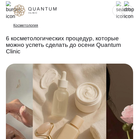
Для женщин
Для мужчин
Косметология
6 косметологических процедур, которые
можно успеть сделать до осени Quantum
Услуги
Clinic
Консультативный приём
Проблемы
Инъекционная косметология
Аппаратная косметология
До/после
Эстетическая косметология
Специалисты
Эндокринология
Гинекология
Спецпредложения
УЗИ
Сертификаты
Лазерная эпиляция