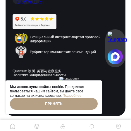
Официальный интернет-портал правовой
информации
Рубрикатор клинических рекомендаций
Quantum 诊所. 美丽与健康服务
Политика конфиденциальности
Мы используем файлы cookie.
Продолжая
Разработка и продвижение:
пользоваться нашим сайтом, вы даёте своё
согласие на их использование.
Подробнее
ПРИНЯТЬ
© 2026 Quantum Clinic. Все права защищены