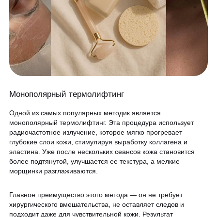
Программа лояльности
Массаж и обёртывание
QC Магазин
О клинике
Специалисты
Контакты
Вакансии
Монополярный термолифтинг
Оборудование
Одной из самых популярных методик является
монополярный термолифтинг. Эта процедура использует
Программа лояльности
радиочастотное излучение, которое мягко прогревает
8 800 775 40 40
глубокие слои кожи, стимулируя выработку коллагена и
СМИ о нас
эластина. Уже после нескольких сеансов кожа становится
Блог
более подтянутой, улучшается ее текстура, а мелкие
ЗАПИСАТЬСЯ НА КОНСУЛЬТАЦИЮ
морщинки разглаживаются.
Образование
Главное преимущество этого метода — он не требует
хирургического вмешательства, не оставляет следов и
подходит даже для чувствительной кожи. Результат