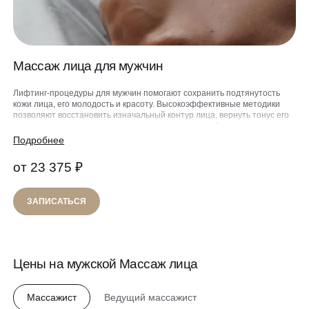
Гинекология
О клинике
Специалисты
УЗИ
Сертификаты
Вакансии
Лазерная эпиляция
Массаж лица для мужчин
Оборудование
QC Магазин
Массаж и обёртывание
Лифтинг-процедуры для мужчин помогают сохранить подтянутость
Программа лояльности
кожи лица, его молодость и красоту. Высокоэффективные методики
позволяют восстановить изначальный контур лица, вернуть тонус его
Контакты
коже, устранить проявления возрастных изменений.
СМИ о нас
Целенаправленное воздействие на мягкие ткани способствует
Подробнее
возвращению к ним природной эластичности и упругости, активации
Блог
обменных процессов и регенерации. Благодаря использованию
от 23 375 ₽
специализированных техник массажа положительный результат
Образование
проявляется уже после первых сеансов.
8 800 775 40 40
ЗАПИСАТЬСЯ
ЗАПИСАТЬСЯ НА КОНСУЛЬТАЦИЮ
Цены на мужской Массаж лица
Массажист
Ведущий массажист