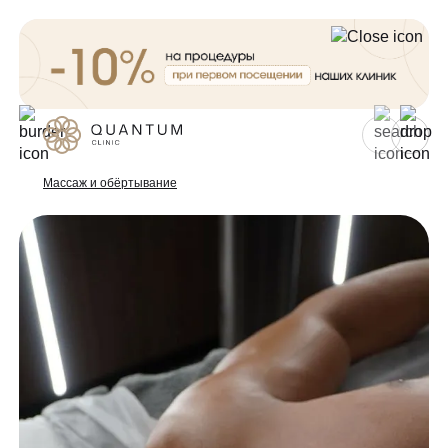
Для женщин
Для мужчин
Массаж и обёртывание
Услуги
Консультативный приём
Проблемы
Инъекционная косметология
Аппаратная косметология
До/после
Эстетическая косметология
Спецпредложения
Эндокринология