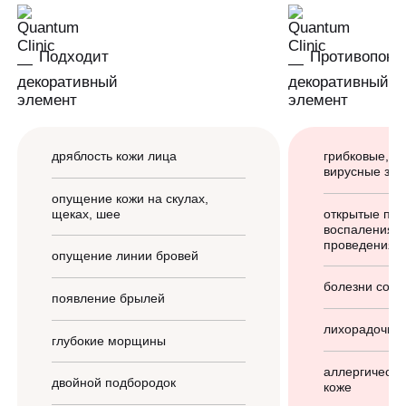
Подходит
Противопока
дряблость кожи лица
грибковые, б
вирусные заб
опущение кожи на скулах,
щеках, шее
открытые пов
воспаления, 
проведения 
опущение линии бровей
болезни соед
появление брылей
лихорадочны
глубокие морщины
аллергически
двойной подбородок
коже