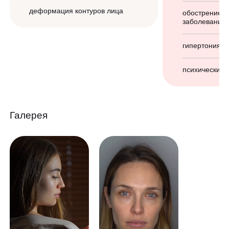
деформация контуров лица
обострение х
заболеваний
гипертония (
психические 
Галерея