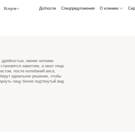
До/после
Спецпредложения
О клинике
Сер
Услуги
, дряблостью, менее четкими
становятся заметнее, а овал лица
астом, после колебаний веса,
дберут идеальное решение, чтобы
ернуть лицу более подтянутый вид.