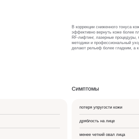
В коррекции сниженного тонуса ко
эффективно вернуть коже более пл
RF-лифтинг, лазерные процедуры, 
методики и профессиональный ухо
делают рельеф более гладким, а к
ЗАПИСАТЬСЯ НА КОНСУЛЬТАЦИЮ
Симптомы
потеря упругости кожи
дряблость на лице
менее четкий овал лица