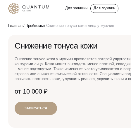
Для женщин
Для мужчин
Услуги
Главная
Проблемы
Снижение тонуса кожи лица у мужчин
Консультативный приём
Снижение тонуса кожи
Проблемы
Инъекционная косметология
Снижение тонуса кожи у мужчин проявляется потерей упругости
контурами лица. Кожа может выглядеть менее плотной, складки 
До/после
Аппаратная косметология
– менее подтянутым. Такие изменения часто усиливаются с возр
стресса или снижения физической активности. Специалисты по
повысить плотность кожи, улучшить рельеф, укрепить ткани и в
Эстетическая косметология
Спецпредложения
от 10 000 ₽
Эндокринология
О клинике
ЗАПИСАТЬСЯ
Гинекология
Специалисты
Сертификаты
УЗИ