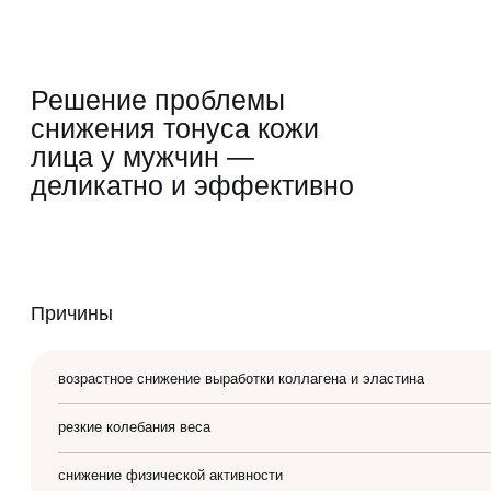
Вакансии
Лазерная эпиляция
QC Магазин
Оборудование
Решение проблемы
Массаж и обёртывание
Программа лояльности
снижения тонуса кожи
Контакты
лица у мужчин —
СМИ о нас
деликатно и эффективно
Блог
Образование
Причины
возрастное снижение выработки коллагена и эластина
резкие колебания веса
снижение физической активности