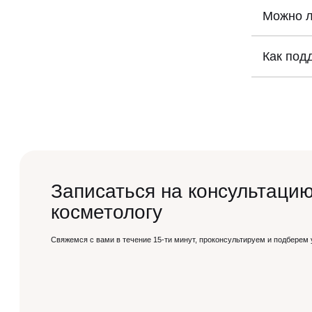
Консультац
оценит сос
Можно л
Да, при ум
контуры бо
Как под
Важно ухаж
рекомендац
Записаться на консультацию
косметологу
Свяжемся с вами в течение 15-ти минут, проконсультируем и подберем 