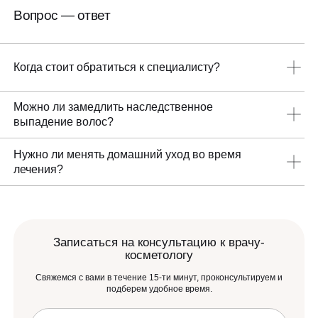
Вопрос — ответ
Когда стоит обратиться к специалисту?
Записаться на консультацию стоит, если волосы выпадают
Можно ли замедлить наследственное
дольше нескольких недель, заметно редеют в зоне висков
выпадение волос?
или макушки, а привычные средства ухода не дают
результата. Ранняя диагностика помогает быстрее подобрать
При наследственной предрасположенности важно
подходящую коррекцию.
Нужно ли менять домашний уход во время
контролировать процесс и поддерживать работу фолликулов.
лечения?
Правильно подобранная терапия может уменьшить
выпадение, улучшить плотность волос и замедлить
Да, уход за кожей головы и волосами подбирают с учетом
дальнейшее поредение.
причины выпадения, чувствительности кожи и состояния
волос. Специалист может рекомендовать мягкие очищающие
средства, лечебные препараты и поддерживающий уход
Записаться на консультацию к врачу-
между процедурами.
косметологу
Свяжемся с вами в течение 15-ти минут, проконсультируем и
подберем удобное время.