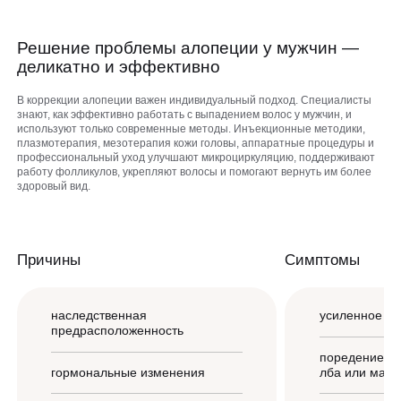
Оборудование
QC Магазин
Массаж и обёртывание
Программа лояльности
Решение проблемы алопеции у мужчин —
Контакты
деликатно и эффективно
СМИ о нас
В коррекции алопеции важен индивидуальный подход. Специалисты
Блог
знают, как эффективно работать с выпадением волос у мужчин, и
используют только современные методы. Инъекционные методики,
Образование
плазмотерапия, мезотерапия кожи головы, аппаратные процедуры и
8 800 775 40 40
профессиональный уход улучшают микроциркуляцию, поддерживают
работу фолликулов, укрепляют волосы и помогают вернуть им более
здоровый вид.
ЗАПИСАТЬСЯ НА КОНСУЛЬТАЦИЮ
Причины
Симптомы
наследственная
усиленное вы
предрасположенность
поредение в 
гормональные изменения
лба или маку