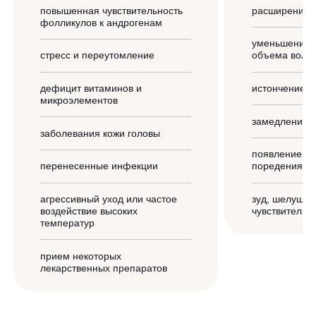
повышенная чувствительность
расширение 
фолликулов к андрогенам
уменьшение п
стресс и переутомление
объема воло
дефицит витаминов и
истончение в
микроэлементов
замедление р
заболевания кожи головы
появление уч
перенесенные инфекции
поредения
агрессивный уход или частое
зуд, шелушен
воздействие высоких
чувствительн
температур
прием некоторых
лекарственных препаратов