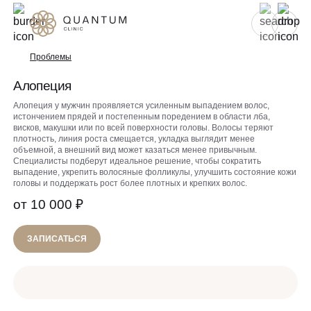
Для женщин
Для мужчин
Проблемы
Алопеция
Услуги
Алопеция у мужчин проявляется усиленным выпадением волос,
истончением прядей и постепенным поредением в области лба,
Консультативный приём
висков, макушки или по всей поверхности головы. Волосы теряют
Проблемы
плотность, линия роста смещается, укладка выглядит менее
Инъекционная косметология
объемной, а внешний вид может казаться менее привычным.
Специалисты подберут идеальное решение, чтобы сократить
Аппаратная косметология
выпадение, укрепить волосяные фолликулы, улучшить состояние кожи
До/после
головы и поддержать рост более плотных и крепких волос.
Эстетическая косметология
от 10 000 ₽
Спецпредложения
Эндокринология
ЗАПИСАТЬСЯ
Гинекология
О клинике
Специалисты
УЗИ
Сертификаты
Вакансии
Лазерная эпиляция