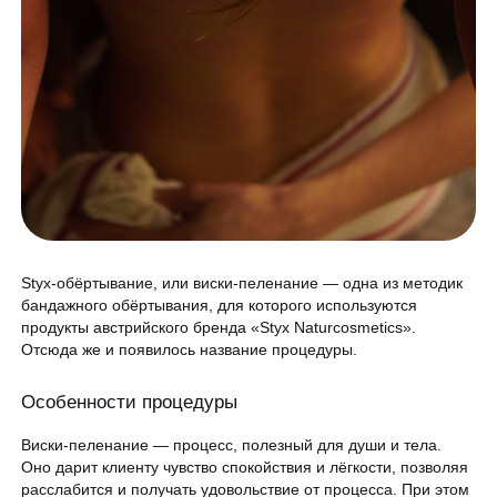
Гинекология
Спецпредложения
УЗИ
Сертификаты
Лазерная эпиляция
Программа лояльности
Массаж и обёртывание
QC Магазин
О клинике
Специалисты
Styx-обёртывание, или виски-пеленание — одна из методик
бандажного обёртывания, для которого используются
Контакты
Вакансии
продукты австрийского бренда «Styx Naturcosmetics».
Отсюда же и появилось название процедуры.
Оборудование
Программа лояльности
Особенности процедуры
8 800 775 40 40
СМИ о нас
Виски-пеленание — процесс, полезный для души и тела.
Оно дарит клиенту чувство спокойствия и лёгкости, позволяя
Блог
расслабится и получать удовольствие от процесса. При этом