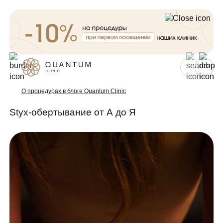
Для женщин
Для мужчин
О процедурах в блоге Quantum Clinic
Styx-обертывание от А до Я
Услуги
Консультативный приём
Проблемы
Инъекционная косметология
Аппаратная косметология
До/после
Эстетическая косметология
Специалисты
Эндокринология