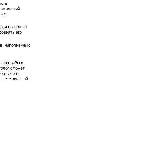
ость
овительный
ния
орая позволяет
ровнять его
ов, наполненных
 на приём к
толог сможет
ого уже по
я эстетической