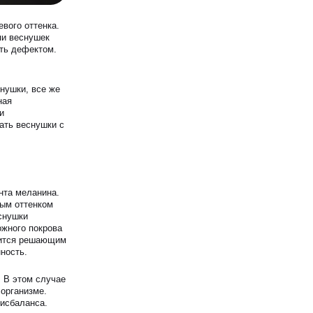
вого оттенка.
пи веснушек
ать дефектом.
нушки, все же
ная
и
ать веснушки с
нта меланина.
лым оттенком
снушки
ожного покрова
вится решающим
ность.
. В этом случае
организме.
дисбаланса.