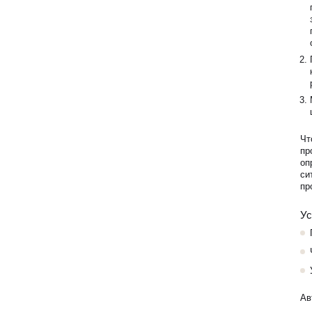
Чт
пр
оп
си
пр
Ус
Ав