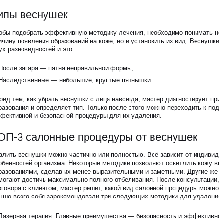
ипы веснушек
обы подобрать эффективную методику лечения, необходимо понимать н
ичину появления образований на коже, но и установить их вид. Веснушки
ух разновидностей и это:
После загара — пятна неправильной формы;
Наследственные — небольшие, круглые пятнышки.
ред тем, как убрать веснушки с лица навсегда, мастер диагностирует пр
разования и определяет тип. Только после этого можно переходить к по
фективной и безопасной процедуры для их удаления.
ОП-3 салонные процедуры от веснушек
алить веснушки можно частично или полностью. Всё зависит от индиви
обенностей организма. Некоторые методики позволяют осветлить кожу в
разованиями, сделав их менее выразительными и заметными. Другие же
могают достичь максимально полного отбеливания. После консультации,
зговора с клиентом, мастер решит, какой вид салонной процедуры можно
чше всего себя зарекомендовали три следующих методики для удалени
Лазерная терапия. Главные преимущества — безопасность и эффективно