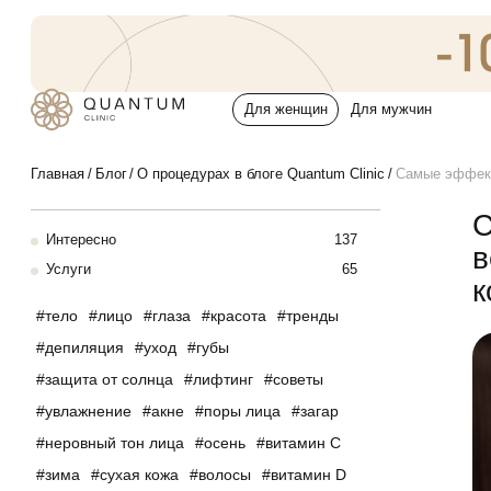
Для женщин
Для мужчин
Услуги
Главная
Блог
О процедурах в блоге Quantum Clinic
Самые эффект
Консультативный приём
С
Интересно
137
Проблемы
в
Инъекционная косметология
Услуги
65
к
тело
лицо
глаза
красота
тренды
До/после
Аппаратная косметология
депиляция
уход
губы
защита от солнца
лифтинг
советы
Эстетическая косметология
Специалисты
увлажнение
акне
поры лица
загар
Эндокринология
неровный тон лица
осень
витамин C
Спецпредложения
зима
сухая кожа
волосы
витамин D