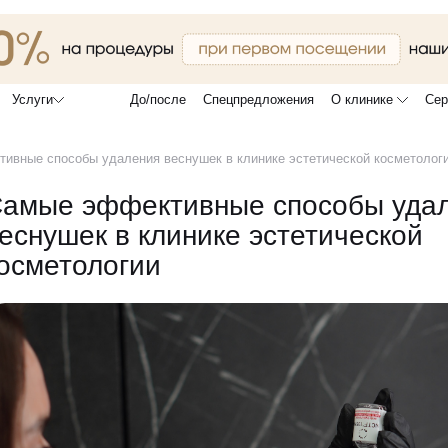
До/после
Спецпредложения
О клинике
Сер
Услуги
ивные способы удаления веснушек в клинике эстетической косметолог
амые эффективные способы уда
еснушек в клинике эстетической
осметологии