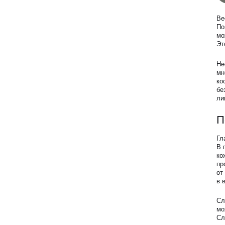
Программа лояльности
Ве
СМИ о нас
По
мо
Эт
Блог
Не
мн
Образование
ко
бе
ли
П
Гл
В 
ко
пр
от
в 
Сл
мо
Сл