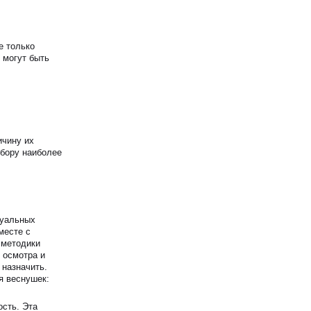
е только
 могут быть
ичину их
дбору наиболее
дуальных
месте с
 методики
 осмотра и
 назначить.
я веснушек:
сть. Эта