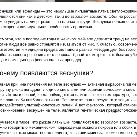
ЗАПИСАТЬСЯ НА КОНСУЛЬТАЦИЮ
снушки или эфелиды — это небольшие пигментные пятна светло-коричне
являются они как в детском, так и во взрослом возрасте. Обычно россы
жно увидеть на лице, реже — на плечах и груди. Веснушки нельзя счит
о скорее индивидуальная особенность организма.
смотря, что в последние годы в женском мейкапе держится тренд на вес
огие люди всё равно стремятся избавиться от них. К счастью, современ
сметология и медицина предлагают много разных методов для быстрого 
зболезненного решения этого вопроса. Давайте смотреть, как быстро убр
ца с помощью профессиональных процедур.
очему появляются веснушки?
авная причина появления на теле веснушек — активная выработка пигме
группу риска попадают люди со светлыми или рыжими волосами и свет
жи. Летом и весной, когда наблюдаются самые высокие температуры, ве
оявляют себя наиболее активно. Появляются они в результате защиты к
 воздействия ультрафиолетовых лучей. А вот фактором, который стано
возникновении веснушек на теле, является генетическая предрасположен
учается и такое, что рыжие пятнышки появляются во взрослом возрасте
жно говорить о механическом повреждении кожного покрова или сбоях в 
учиться такое может после пилинга, из-за авитаминоза, гормонального 