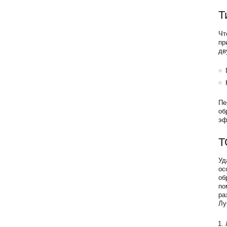
Т
Чт
пр
дв
Пе
об
эф
Т
Уд
ос
об
по
ра
Лу