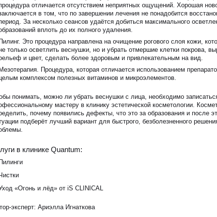
процедура отличается отсутствием неприятных ощущений. Хорошая нов
заключается в том, что по завершении лечения не понадобится восстан
период. За несколько сеансов удаётся добиться максимального осветле
образований вплоть до их полного удаления.
Пилинг. Это процедура направлена на очищение рогового слоя кожи, кот
не только осветлить веснушки, но и убрать отмершие клетки покрова, вы
рельеф и цвет, сделать более здоровым и привлекательным на вид.
Мезотерапия. Процедура, которая отличается использованием препарат
целым комплексом полезных витаминов и микроэлементов.
обы понимать, можно ли убрать веснушки с лица, необходимо записаться
офессиональному мастеру в клинику эстетической косметологии. Косме
ределить, почему появились дефекты, что это за образования и после эт
туации подберёт лучший вариант для быстрого, безболезненного решени
облемы.
луги в клинике Quantum:
Пилинги
Чистки
Уход «Огонь и лёд» от iS CLINICAL
тор-эксперт:
Ариэлла Игнаткова