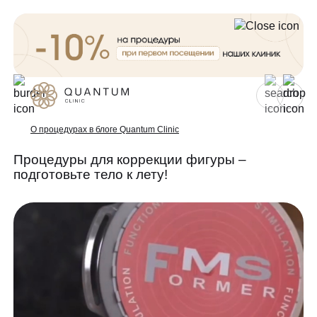
Для женщин
Для мужчин
О процедурах в блоге Quantum Clinic
Процедуры для коррекции фигуры –
подготовьте тело к лету!
Услуги
Консультативный приём
Проблемы
Инъекционная косметология
Аппаратная косметология
До/после
Эстетическая косметология
Специалисты
Эндокринология