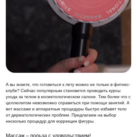
Гинекология
Спецпредложения
УЗИ
Сертификаты
Лазерная эпиляция
Программа лояльности
Массаж и обёртывание
QC Магазин
О клинике
Специалисты
Контакты
А вы знаете, что готовиться к лету можно не только в фитнес-
Вакансии
клубе? Сейчас популярным становится проводить курсы
ухода за телом в косметологическом салоне. Тем более что с
Оборудование
целлюлитом невозможно справиться при помощи занятий. А
вот массажи и аппаратные процедуры быстро избавят тело
Программа лояльности
8 800 775 40 40
от дерматологических проблем. Предлагаем на выбор
СМИ о нас
несколько процедур для коррекции фигуры.
Блог
Массаж – польза с удовольствием!