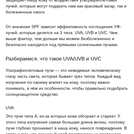
защищает нашу кожу от воздействия ультрафиолетовых
лучей, которые могут подарить нам как красивый загар, так и
болезненные ожоги.
От значения SPF зависит эффективность поглощения УФ-
лучей, которые делятся на 3 типа: UVA, UVB и UVC. Чем
выше фактор, тем дольше мы можем безболезненно и
безопасно находится под прямыми солнечными лучами.
Разбираемся, что такое UVA/UVB и UVC
Ультрафиолетовые лучи — это невидимая человеческому
глазу часть света, которая бывает трёх типов. Каждый вид
излучения по-своему влияет на кожу, поэтому важно
понимать, в чём их особенности, чтобы правильно подобрать
солнцезащитное средство.
UVA
Это лучи типа А, из-за которых кожа обгорает и стареет. У
этого типа излучения самая большая длина волны, поэтому
лучи глубоко проникают в нашу кожу, нанося повреждения. В
связи с тем, что озоновый слой практически не поглощает