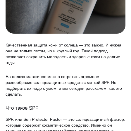
Программа лояльности
Массаж и обёртывание
QC Магазин
О клинике
Специалисты
Качественная защита кожи от солнца — это важно. И нужна
она не только летом, но и круглый год. Такой подход
Контакты
Вакансии
позволяет сохранить молодость и здоровье кожи на долгие
годы.
Оборудование
Программа лояльности
На полках магазинов можно встретить огромное
8 800 775 40 40
разнообразие солнцезащитных средств с меткой SPF. Но
СМИ о нас
подбирать их надо с умом, и мы сегодня расскажем, как это
сделать.
Блог
ЗАПИСАТЬСЯ НА КОНСУЛЬТАЦИЮ
Что такое SPF
Образование
SPF, или Sun Protector Factor — это солнцезащитный фактор,
который содержит косметическое средство. Именно он