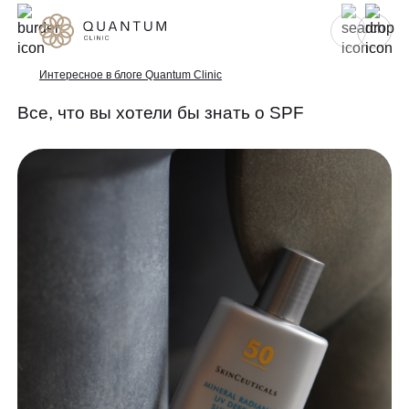
Для женщин
Для мужчин
Интересное в блоге Quantum Clinic
Все, что вы хотели бы знать о SPF
Услуги
Консультативный приём
Проблемы
Инъекционная косметология
Аппаратная косметология
До/после
Эстетическая косметология
Специалисты
Эндокринология
Гинекология
Спецпредложения
УЗИ
Сертификаты
Лазерная эпиляция