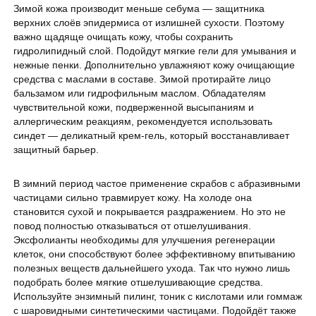
Зимой кожа производит меньше себума — защитника
верхних слоёв эпидермиса от излишней сухости. Поэтому
важно щадяще очищать кожу, чтобы сохранить
гидролипидный слой. Подойдут мягкие гели для умывания и
нежные пенки. Дополнительно увлажняют кожу очищающие
средства с маслами в составе. Зимой протирайте лицо
бальзамом или гидрофильным маслом. Обладателям
чувствительной кожи, подверженной высыпаниям и
аллергическим реакциям, рекомендуется использовать
синдет — деликатный крем-гель, который восстанавливает
защитный барьер.
В зимний период частое применение скрабов с абразивными
частицами сильно травмирует кожу. На холоде она
становится сухой и покрывается раздражением. Но это не
повод полностью отказываться от отшелушивания.
Эксфолианты необходимы для улучшения регенерации
клеток, они способствуют более эффективному впитыванию
полезных веществ дальнейшего ухода. Так что нужно лишь
подобрать более мягкие отшелушивающие средства.
Используйте энзимный пилинг, тоник с кислотами или гоммаж
с шаровидными синтетическими частицами. Подойдёт также