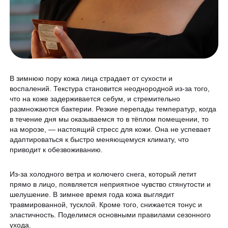
Программа лояльности
Массаж и обёртывание
QC Магазин
О клинике
Специалисты
В зимнюю пору кожа лица страдает от сухости и
воспалений. Текстура становится неоднородной из-за того,
Контакты
Вакансии
что на коже задерживается себум, и стремительно
размножаются бактерии. Резкие перепады температур, когда
Оборудование
в течение дня мы оказываемся то в тёплом помещении, то
на морозе, — настоящий стресс для кожи. Она не успевает
Программа лояльности
адаптироваться к быстро меняющемуся климату, что
8 800 775 40 40
приводит к обезвоживанию.
СМИ о нас
Блог
Из-за холодного ветра и колючего снега, который летит
ЗАПИСАТЬСЯ НА КОНСУЛЬТАЦИЮ
прямо в лицо, появляется неприятное чувство стянутости и
Образование
шелушение. В зимнее время года кожа выглядит
травмированной, тусклой. Кроме того, снижается тонус и
эластичность. Поделимся основными правилами сезонного
ухода.