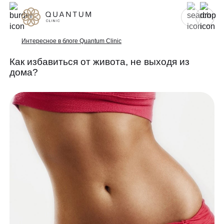
Для женщин
Для мужчин
Интересное в блоге Quantum Clinic
Как избавиться от живота, не выходя из
дома?
Услуги
Консультативный приём
Проблемы
Инъекционная косметология
Аппаратная косметология
До/после
Эстетическая косметология
Специалисты
Эндокринология
Гинекология
Спецпредложения
УЗИ
Сертификаты
Лазерная эпиляция