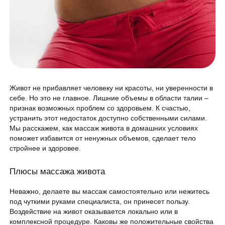
Программа лояльности
Массаж и обёртывание
QC Магазин
О клинике
Специалисты
Контакты
Живот не прибавляет человеку ни красоты, ни уверенности в
Вакансии
себе. Но это не главное. Лишние объемы в области талии –
признак возможных проблем со здоровьем. К счастью,
Оборудование
устранить этот недостаток доступно собственными силами.
Мы расскажем, как массаж живота в домашних условиях
Программа лояльности
8 800 775 40 40
поможет избавится от ненужных объемов, сделает тело
СМИ о нас
стройнее и здоровее.
Блог
Плюсы массажа живота
ЗАПИСАТЬСЯ НА КОНСУЛЬТАЦИЮ
Образование
Неважно, делаете вы массаж самостоятельно или нежитесь
под чуткими руками специалиста, он принесет пользу.
Воздействие на живот оказывается локально или в
комплексной процедуре. Каковы же положительные свойства