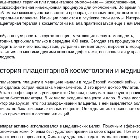
ацентарная терапия или плацентарное омоложение — безболезненная,
ЗАПИСАТЬСЯ НА КОНСУЛЬТАЦИЮ
сокоэффективная инъекционная процедура для омоложения. Во время п
облемные кожные участки вводится препарат, активным веществом котор
туральная плацента. Инъекции подаются в глубокие слои дермы. Интерес
ацентарная терапия в косметологии начала практиковаться еще в начале
обую популярность в кругах женщин, мечтающих вернуть молодость,
тодика приобрела только в середине XXI века. Сегодня эта процедура п
бедить акне и его последствия, устранить пигментацию, выровнять мор
равиться со многими другими кожными дефектами, возвращая лицу красо
лодость.
стория плацентарной косметологии и меди
пользовать плаценту в медицине начали в годы Второй мировой войны, 
блюдалась острая нехватка медикаментов. В это время доктор Филатов,
ботал профессором в университете Одессы, придумал тканевую терапию
жали биостимуляторы. В их число входили плацента и алоэ. В ходе исс
ктор обнаружил, что при замораживании плаценты, в ней выделяется бо
личество биологически активных веществ. Он отделил их от основного м
лью применения в составе инъекций.
епарат активно использовался в медицинских целях. Побочным эффект
оложение кожи. Ученый был удостоен премии за свое открытие. Помимо
карственного препарата, Филатову удалось создать омолаживающее сре