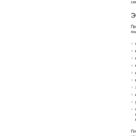
се
Э
Пр
по
Пл