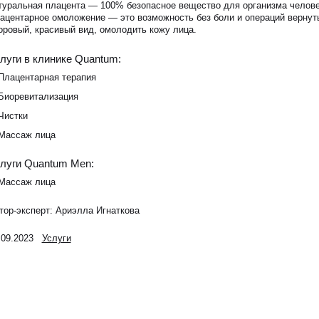
туральная плацента — 100% безопасное вещество для организма челове
ацентарное омоложение — это возможность без боли и операций вернут
оровый, красивый вид, омолодить кожу лица.
луги в клинике Quantum:
Плацентарная терапия
Биоревитализация
Чистки
Массаж лица
луги Quantum Men:
Массаж лица
тор-эксперт:
Ариэлла Игнаткова
.09.2023
Услуги