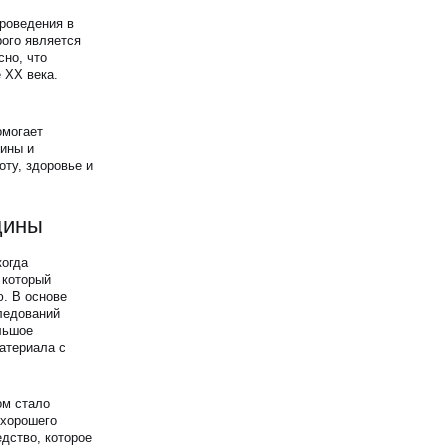
роведения в
ого является
но, что
 XX века.
омогает
щины и
ту, здоровье и
цины
когда
 который
. В основе
ледований
льшое
атериала с
ом стало
 хорошего
дство, которое