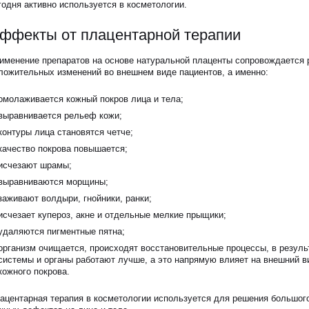
годня активно используется в косметологии.
ффекты от плацентарной терапии
именение препаратов на основе натуральной плаценты сопровождается
ложительных изменений во внешнем виде пациентов, а именно:
омолаживается кожный покров лица и тела;
выравнивается рельеф кожи;
контуры лица становятся четче;
качество покрова повышается;
исчезают шрамы;
выравниваются морщины;
заживают волдыри, гнойники, ранки;
исчезает купероз, акне и отдельные мелкие прыщики;
удаляются пигментные пятна;
организм очищается, происходят восстановительные процессы, в резуль
системы и органы работают лучше, а это напрямую влияет на внешний в
кожного покрова.
ацентарная терапия в косметологии используется для решения большог