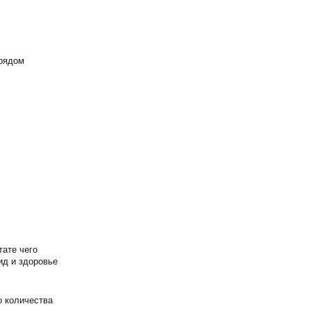
 рядом
тате чего
ид и здоровье
о количества