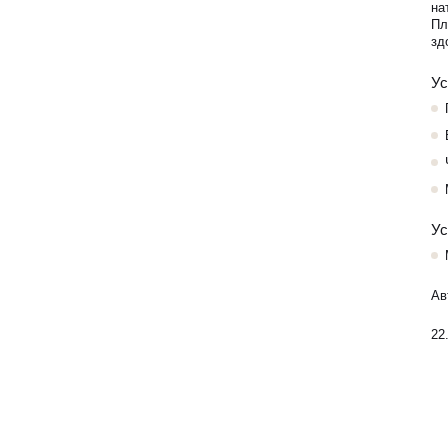
на
Пл
зд
Ус
Ус
Ав
22