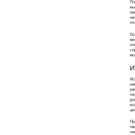
Программа лояльности
Пл
вы
пр
СМИ о нас
на
пл
Блог
Ос
ме
по
Образование
сп
мо
И
Ис
на
ра
ле
до
ко
це
Пр
ом
ле