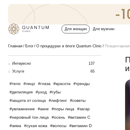
Для женщин
Для мужчин
Услуги
Главная
Блог
О процедурах в блоге Quantum Clinic
Плацентарная
Консультативный приём
П
Интересно
137
Проблемы
и
Инъекционная косметология
Услуги
65
тело
лицо
глаза
красота
тренды
До/после
Аппаратная косметология
депиляция
уход
губы
защита от солнца
лифтинг
советы
Эстетическая косметология
Специалисты
увлажнение
акне
поры лица
загар
Эндокринология
неровный тон лица
осень
витамин C
Спецпредложения
зима
сухая кожа
волосы
витамин D