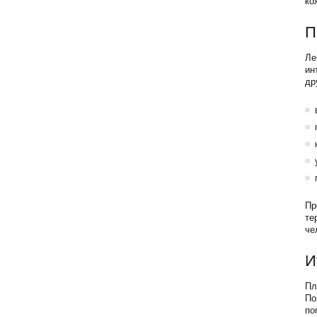
ко
П
Ле
ин
др
Пр
те
че
И
Пл
По
по