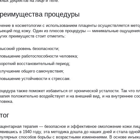
жных дефектов на лице и теле.
реимущества процедуры
чение в косметологии с использованием плаценты осуществляется мет
ъекций под кожу. Один из плюсов процедуры — минимальные ощущения.
угих преимуществ стоит отметить:
высокий уровень безопасности;
повышение работоспособности человека;
короткий восстановительный период;
улучшение общего самочувствия;
повышение устойчивости к стрессам.
оцедура также поможет избавиться от хронической усталости. Так что п
рапия положительно воздействует и на внешний вид, и на внутреннее со
ловека.
тог
ацентарная терапия — безопасное и эффективное омоложение кожи лица
явившись в 1940 году, эта методика дошла до наших дней и стала одной
пулярных способов борьбы с возрастными изменениями. В основе инъек