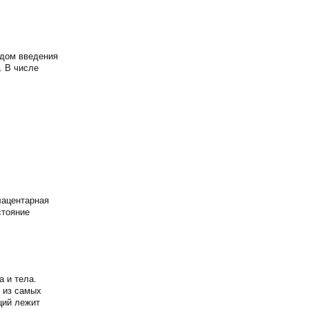
одом введения
 В числе
лацентарная
стояние
 и тела.
 из самых
ций лежит