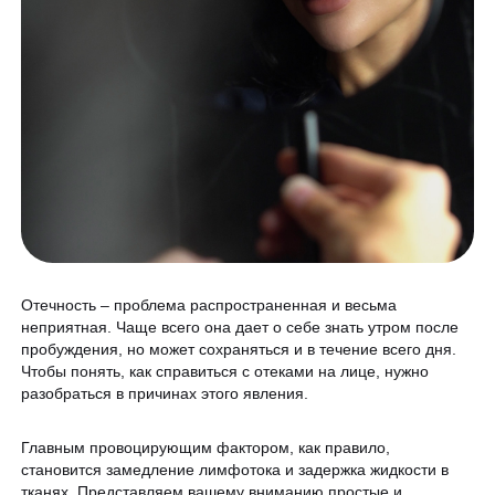
Гинекология
Спецпредложения
УЗИ
Сертификаты
Лазерная эпиляция
Программа лояльности
Массаж и обёртывание
QC Магазин
О клинике
Специалисты
Контакты
Отечность – проблема распространенная и весьма
Вакансии
неприятная. Чаще всего она дает о себе знать утром после
пробуждения, но может сохраняться и в течение всего дня.
Оборудование
Чтобы понять, как справиться с отеками на лице, нужно
разобраться в причинах этого явления.
Программа лояльности
8 800 775 40 40
СМИ о нас
Главным провоцирующим фактором, как правило,
становится замедление лимфотока и задержка жидкости в
Блог
тканях. Представляем вашему вниманию простые и