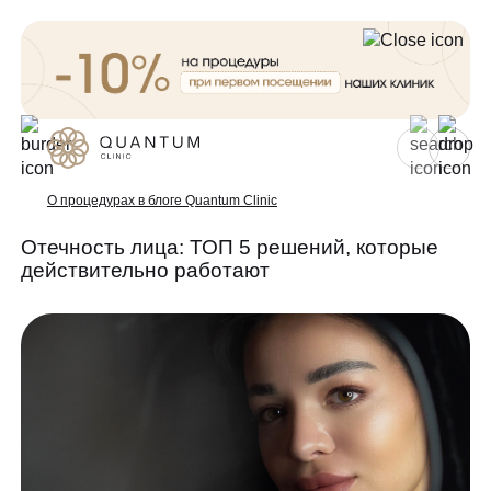
Для женщин
Для мужчин
О процедурах в блоге Quantum Clinic
Отечность лица: ТОП 5 решений, которые
действительно работают
Услуги
Консультативный приём
Проблемы
Инъекционная косметология
Аппаратная косметология
До/после
Эстетическая косметология
Специалисты
Эндокринология