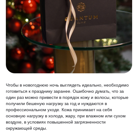
Гинекология
Спецпредложения
УЗИ
Сертификаты
Лазерная эпиляция
Программа лояльности
Массаж и обёртывание
QC Магазин
О клинике
Специалисты
Контакты
Чтобы в новогоднюю ночь выглядеть идеально, необходимо
Вакансии
готовиться к празднику заранее. Ошибочно думать, что за
один раз можно привести в порядок кожу и волосы, которые
Оборудование
получили бешеную нагрузку за год и нуждаются в
профессиональном уходе. Кожа принимает на себя
Программа лояльности
8 800 775 40 40
основную нагрузку в холода, жару, при влажном или сухом
СМИ о нас
воздухе, в условиях повышенной загрязненности
окружающей среды.
Блог