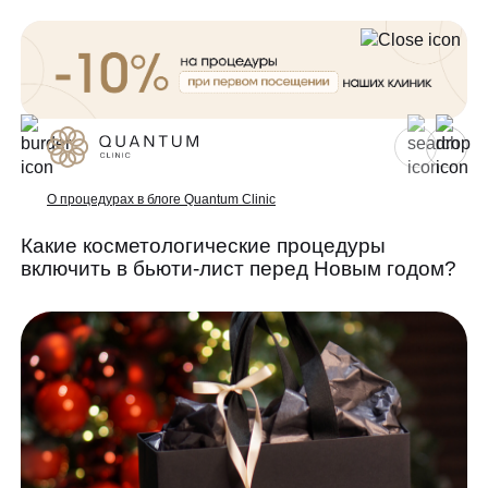
Для женщин
Для мужчин
О процедурах в блоге Quantum Clinic
Какие косметологические процедуры
включить в бьюти-лист перед Новым годом?
Услуги
Консультативный приём
Проблемы
Инъекционная косметология
Аппаратная косметология
До/после
Эстетическая косметология
Специалисты
Эндокринология