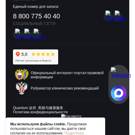
Единый номер для записи
8 800 775 40 40
СОЦИАЛЬНЫЕ СЕТИ
Официальный интернет-портал правовой
информации
Рубрикатор клинических рекомендаций
Quantum 诊所. 美丽与健康服务
Политика конфиденциальности
Мы используем файлы cookie.
Продолжая
пользоваться нашим сайтом, вы даёте своё
Разработка и продвижение:
согласие на их использование.
Подробнее